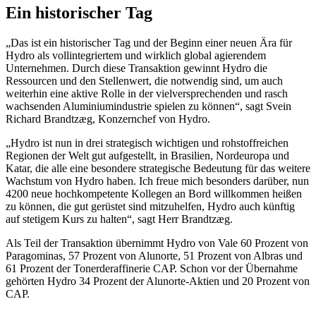
Ein historischer Tag
„Das ist ein historischer Tag und der Beginn einer neuen Ära für
Hydro als vollintegriertem und wirklich global agierendem
Unternehmen. Durch diese Transaktion gewinnt Hydro die
Ressourcen und den Stellenwert, die notwendig sind, um auch
weiterhin eine aktive Rolle in der vielversprechenden und rasch
wachsenden Aluminiumindustrie spielen zu können“, sagt Svein
Richard Brandtzæg, Konzernchef von Hydro.
„Hydro ist nun in drei strategisch wichtigen und rohstoffreichen
Regionen der Welt gut aufgestellt, in Brasilien, Nordeuropa und
Katar, die alle eine besondere strategische Bedeutung für das weitere
Wachstum von Hydro haben. Ich freue mich besonders darüber, nun
4200 neue hochkompetente Kollegen an Bord willkommen heißen
zu können, die gut gerüstet sind mitzuhelfen, Hydro auch künftig
auf stetigem Kurs zu halten“, sagt Herr Brandtzæg.
Als Teil der Transaktion übernimmt Hydro von Vale 60 Prozent von
Paragominas, 57 Prozent von Alunorte, 51 Prozent von Albras und
61 Prozent der Tonerderaffinerie CAP. Schon vor der Übernahme
gehörten Hydro 34 Prozent der Alunorte-Aktien und 20 Prozent von
CAP.