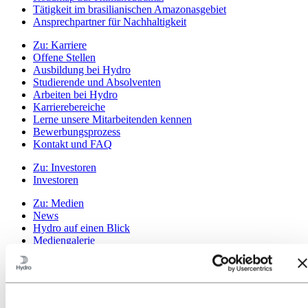
Tätigkeit im brasilianischen Amazonasgebiet
Ansprechpartner für Nachhaltigkeit
Zu:
Karriere
Offene Stellen
Ausbildung bei Hydro
Studierende und Absolventen
Arbeiten bei Hydro
Karrierebereiche
Lerne unsere Mitarbeitenden kennen
Bewerbungsprozess
Kontakt und FAQ
Zu:
Investoren
Investoren
Zu:
Medien
News
Hydro auf einen Blick
Mediengalerie
Zu:
Über Hydro
Das ist Hydro
Wichtige Industrien schaffen
Unser Zweck und unsere Werte