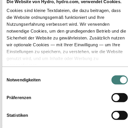
Die Website von Hydro, hydro.com, verwendet Cookies.
Unsere Strategie
Standorte in Österreich
Cookies sind kleine Textdateien, die dazu beitragen, dass
Standorte in Deutschland
die Website ordnungsgemäß funktioniert und Ihre
Standorte in der Schweiz
Publications
Nutzungserfahrung verbessert wird. Wir verwenden
Beschaffung
notwendige Cookies, um den grundlegenden Betrieb und die
Berichte von Hydro
Sicherheit der Website zu gewährleisten. Zusätzlich nutzen
Zurück zum Hauptmenü
wir optionale Cookies — mit Ihrer Einwilligung — um Ihre
Einstellungen zu speichern, zu verstehen, wie die Website
genutzt wird, und um Inhalte oder Werbung zu
Schließen
personalisieren.
Einige Cookies werden von Drittanbietern gesetzt, deren
Einwilligungsauswahl
Medien
Tools wir für Sicherheits‑, Analyse‑ oder Werbezwecke
Notwendigkeiten
News
verwenden. Diese Drittanbieter können die Informationen,
Hydro auf einen Blick
die sie über Ihre Nutzung unserer Website sammeln, mit
Mediengalerie
Präferenzen
anderen Daten kombinieren, die Sie ihnen bereitgestellt
Medien
haben oder die sie über Ihre Nutzung ihrer Dienste
News
gesammelt haben. Der Drittanbieter, der für ein
Statistiken
Transaktion zwischen Hydro und Vale wird heute vollzogen
Drittanbieter‑Cookie verantwortlich ist, ist der
Transaktion zwischen Hydro und Vale
Verantwortliche für die Verarbeitung der durch dieses Cookie