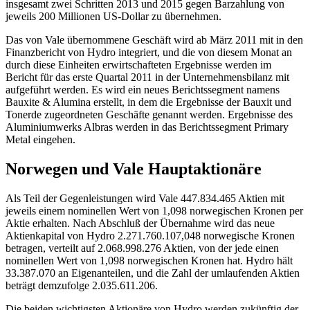
insgesamt zwei Schritten 2013 und 2015 gegen Barzahlung von
jeweils 200 Millionen US-Dollar zu übernehmen.
Das von Vale übernommene Geschäft wird ab März 2011 mit in den
Finanzbericht von Hydro integriert, und die von diesem Monat an
durch diese Einheiten erwirtschafteten Ergebnisse werden im
Bericht für das erste Quartal 2011 in der Unternehmensbilanz mit
aufgeführt werden. Es wird ein neues Berichtssegment namens
Bauxite & Alumina erstellt, in dem die Ergebnisse der Bauxit und
Tonerde zugeordneten Geschäfte genannt werden. Ergebnisse des
Aluminiumwerks Albras werden in das Berichtssegment Primary
Metal eingehen.
Norwegen und Vale Hauptaktionäre
Als Teil der Gegenleistungen wird Vale 447.834.465 Aktien mit
jeweils einem nominellen Wert von 1,098 norwegischen Kronen per
Aktie erhalten. Nach Abschluß der Übernahme wird das neue
Aktienkapital von Hydro 2.271.760.107,048 norwegische Kronen
betragen, verteilt auf 2.068.998.276 Aktien, von der jede einen
nominellen Wert von 1,098 norwegischen Kronen hat. Hydro hält
33.387.070 an Eigenanteilen, und die Zahl der umlaufenden Aktien
beträgt demzufolge 2.035.611.206.
Die beiden wichtigsten Aktionäre von Hydro werden zukünftig der