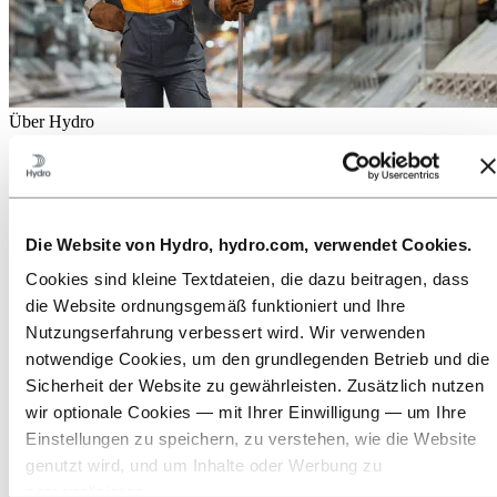
Über Hydro
Hydro ist ein führendes Unternehmen für Aluminium und
erneuerbare Energien, das Unternehmen und Partnerschaften für
eine nachhaltigere Zukunft aufbaut. Wir beschäftigen
32.000 Mitarbeiter an mehr als 140 Standorten in 40 Ländern.
Die Website von Hydro, hydro.com, verwendet Cookies.
Zu:
Aluminium
Produkte
Cookies sind kleine Textdateien, die dazu beitragen, dass
Branchen, in denen wir tätig sind
die Website ordnungsgemäß funktioniert und Ihre
Über Aluminium
Nutzungserfahrung verbessert wird. Wir verwenden
Innovationen, Forschung und Entwicklung
ALUMINIUM 2026
notwendige Cookies, um den grundlegenden Betrieb und die
Sicherheit der Website zu gewährleisten. Zusätzlich nutzen
Zu:
Energie
wir optionale Cookies — mit Ihrer Einwilligung — um Ihre
Zu:
Nachhaltigkeit
Einstellungen zu speichern, zu verstehen, wie die Website
Unser Ansatz
genutzt wird, und um Inhalte oder Werbung zu
Nachhaltigkeitsberichterstattung
personalisieren.
Roadmap zur Klimaneutralität