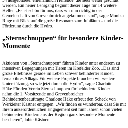
34 ausgebildete, ehrenamtlich Helfende, die stets weiter geschult
werden. Ein neuer Lehrgang beginnt dieser Tage für 14 weitere
Helfer. „Es ist schön für uns, dass wir nun richtig in der
Gemeinschaft von Grevenbroich angekommen sind“, sagte Monika
Ruge mit Blick auf die große Resonanz zum Jubiläum – und die
Förderung durch die Hydro.
„Sternschnuppen“ für besondere Kinder-
Momente
Aktionen von „Sternschnuppen“ führen Kinder unter anderem zu
intensiven Begegnungen mit Tieren im Krefelder Zoo. „Das sind
große Erlebnisse gerade im Leben schwer behinderter Kinder,
fernab ihres Alltags. Für weitere Projekte brauchen wir weitere
Unterstützung, so wie jetzt durch die Hydro“, sagte Charlotte
Häke.Für den Verein Sternschnuppen für behinderte Kinder
nahm die 1. Vorsitzende und Grevenbroicher
Behindertenbeauftragte Charlotte Häke erfreut den Scheck von
Werkleiter Kästner entgegen. „Wir finden es wunderbar, dass Sie mit
Ihrem außerordentlichen Engagement seit fünf Jahren schon vielen
behinderten Kindern aus der Region ganz besondere Momente
bescheren“, lobte Kästner.