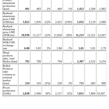
aluminium
production
(kmt)
491
483
2%
484
1%
1,452
1,500
1,985
Realized
aluminium
price LME
(USD/mt)
1,822
1,926
(5)%
2,022
(10)%
1,932
2,119
2,080
Realized
aluminium
price LME
(NOK/mt)
10,938
11,217
(2)%
11,856
(8)%
11,233
12,321
12,047
Realized
NOK/USD
exchange
rate
6.00
5.82
3%
5.86
2%
5.81
5.81
5.79
Metal
products
sales, total
Hydro (kmt)
792
789
-
794
-
2,387
2,522
3,254
Rolled
Products
sales
volumes to
external
market
(kmt)
234
245
(5%)
228
3%
715
683
909
Power
production
(GWh)
2,838
2.090
36%
2,157
32%
7,831
7,860
10,307