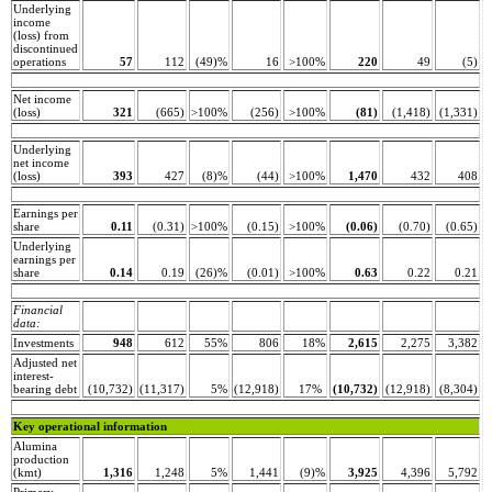
Underlying
income
(loss) from
discontinued
operations
57
112
(49)%
16
>100%
220
49
(5)
Net income
(loss)
321
(665)
>100%
(256)
>100%
(81)
(1,418)
(1,331)
Underlying
net income
(loss)
393
427
(8)%
(44)
>100%
1,470
432
408
Earnings per
share
0.11
(0.31)
>100%
(0.15)
>100%
(0.06)
(0.70)
(0.65)
Underlying
earnings per
share
0.14
0.19
(26)%
(0.01)
>100%
0.63
0.22
0.21
Financial
data:
Investments
948
612
55%
806
18%
2,615
2,275
3,382
Adjusted net
interest-
bearing debt
(10,732)
(11,317)
5%
(12,918)
17%
(10,732)
(12,918)
(8,304)
Key operational information
Alumina
production
(kmt)
1,316
1,248
5%
1,441
(9)%
3,925
4,396
5,792
Primary