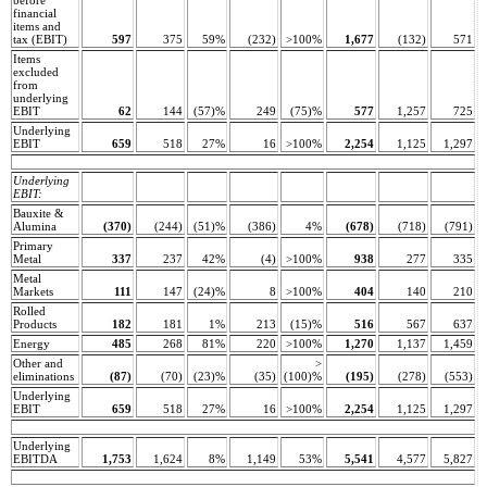
financial
items and
tax (EBIT)
597
375
59%
(232)
>100%
1,677
(132)
571
Items
excluded
from
underlying
EBIT
62
144
(57)%
249
(75)%
577
1,257
725
Underlying
EBIT
659
518
27%
16
>100%
2,254
1,125
1,297
Underlying
EBIT:
Bauxite &
Alumina
(370)
(244)
(51)%
(386)
4%
(678)
(718)
(791)
Primary
Metal
337
237
42%
(4)
>100%
938
277
335
Metal
Markets
111
147
(24)%
8
>100%
404
140
210
Rolled
Products
182
181
1%
213
(15)%
516
567
637
Energy
485
268
81%
220
>100%
1,270
1,137
1,459
Other and
>
eliminations
(87)
(70)
(23)%
(35)
(100)%
(195)
(278)
(553)
Underlying
EBIT
659
518
27%
16
>100%
2,254
1,125
1,297
Underlying
EBITDA
1,753
1,624
8%
1,149
53%
5,541
4,577
5,827