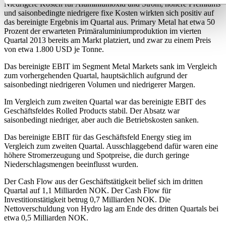
Niedrigere Kosten für Aluminiumoxid und Strom, höhere Premiums
und saisonbedingte niedrigere fixe Kosten wirkten sich positiv auf
das bereinigte Ergebnis im Quartal aus. Primary Metal hat etwa 50
Prozent der erwarteten Primäraluminiumproduktion im vierten
Quartal 2013 bereits am Markt platziert, und zwar zu einem Preis
von etwa 1.800 USD je Tonne.
Das bereinigte EBIT im Segment Metal Markets sank im Vergleich
zum vorhergehenden Quartal, hauptsächlich aufgrund der
saisonbedingt niedrigeren Volumen und niedrigerer Margen.
Im Vergleich zum zweiten Quartal war das bereinigte EBIT des
Geschäftsfeldes Rolled Products stabil. Der Absatz war
saisonbedingt niedriger, aber auch die Betriebskosten sanken.
Das bereinigte EBIT für das Geschäftsfeld Energy stieg im
Vergleich zum zweiten Quartal. Ausschlaggebend dafür waren eine
höhere Stromerzeugung und Spotpreise, die durch geringe
Niederschlagsmengen beeinflusst wurden.
Der Cash Flow aus der Geschäftstätigkeit belief sich im dritten
Quartal auf 1,1 Milliarden NOK. Der Cash Flow für
Investitionstätigkeit betrug 0,7 Milliarden NOK. Die
Nettoverschuldung von Hydro lag am Ende des dritten Quartals bei
etwa 0,5 Milliarden NOK.