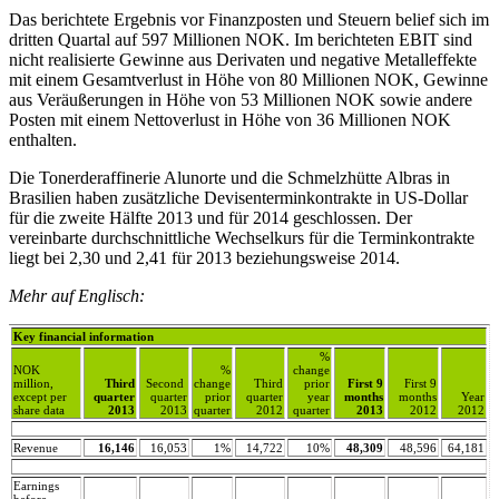
Das berichtete Ergebnis vor Finanzposten und Steuern belief sich im
dritten Quartal auf 597 Millionen NOK. Im berichteten EBIT sind
nicht realisierte Gewinne aus Derivaten und negative Metalleffekte
mit einem Gesamtverlust in Höhe von 80 Millionen NOK, Gewinne
aus Veräußerungen in Höhe von 53 Millionen NOK sowie andere
Posten mit einem Nettoverlust in Höhe von 36 Millionen NOK
enthalten.
Die Tonerderaffinerie Alunorte und die Schmelzhütte Albras in
Brasilien haben zusätzliche Devisenterminkontrakte in US-Dollar
für die zweite Hälfte 2013 und für 2014 geschlossen. Der
vereinbarte durchschnittliche Wechselkurs für die Terminkontrakte
liegt bei 2,30 und 2,41 für 2013 beziehungsweise 2014.
Mehr auf Englisch:
Key financial information
%
NOK
%
change
million,
Third
Second
change
Third
prior
First 9
First 9
except per
quarter
quarter
prior
quarter
year
months
months
Year
share data
2013
2013
quarter
2012
quarter
2013
2012
2012
Revenue
16,146
16,053
1%
14,722
10%
48,309
48,596
64,181
Earnings
before