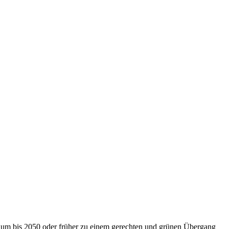
nium bis 2050 oder früher zu einem gerechten und grünen Übergang