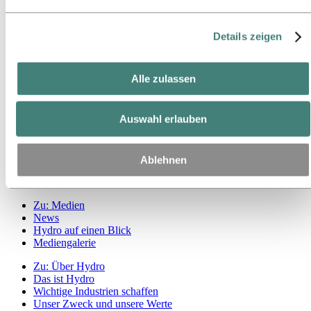
Tätigkeit im brasilianischen Amazonasgebiet
welche Drittanbieter es sich handelt.
Ansprechpartner für Nachhaltigkeit
Details zeigen
Zu:
Karriere
Offene Stellen
Ausbildung bei Hydro
Alle zulassen
Studierende und Absolventen
Arbeiten bei Hydro
Karrierebereiche
Auswahl erlauben
Lerne unsere Mitarbeitenden kennen
Bewerbungsprozess
Kontakt und FAQ
Ablehnen
Zu:
Investoren
Investoren
Zu:
Medien
News
Hydro auf einen Blick
Mediengalerie
Zu:
Über Hydro
Das ist Hydro
Wichtige Industrien schaffen
Unser Zweck und unsere Werte