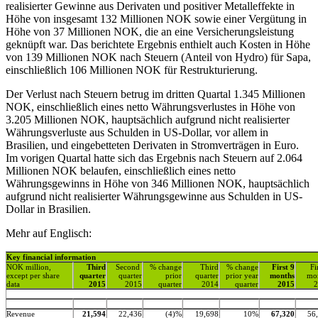
realisierter Gewinne aus Derivaten und positiver Metalleffekte in
Höhe von insgesamt 132 Millionen NOK sowie einer Vergütung in
Höhe von 37 Millionen NOK, die an eine Versicherungsleistung
geknüpft war. Das berichtete Ergebnis enthielt auch Kosten in Höhe
von 139 Millionen NOK nach Steuern (Anteil von Hydro) für Sapa,
einschließlich 106 Millionen NOK für Restrukturierung.
Der Verlust nach Steuern betrug im dritten Quartal 1.345 Millionen
NOK, einschließlich eines netto Währungsverlustes in Höhe von
3.205 Millionen NOK, hauptsächlich aufgrund nicht realisierter
Währungsverluste aus Schulden in US-Dollar, vor allem in
Brasilien, und eingebetteten Derivaten in Stromverträgen in Euro.
Im vorigen Quartal hatte sich das Ergebnis nach Steuern auf 2.064
Millionen NOK belaufen, einschließlich eines netto
Währungsgewinns in Höhe von 346 Millionen NOK, hauptsächlich
aufgrund nicht realisierter Währungsgewinne aus Schulden in US-
Dollar in Brasilien.
Mehr auf Englisch:
Key financial information
NOK million,
Third
Second
% change
Third
% change
First 9
Fi
except per share
quarter
quarter
prior
quarter
prior year
months
mo
data
2015
2015
quarter
2014
quarter
2015
2
Revenue
21,594
22,436
(4)%
19,698
10%
67,320
56