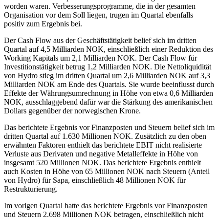
worden waren. Verbesserungsprogramme, die in der gesamten
Organisation vor dem Soll liegen, trugen im Quartal ebenfalls
positiv zum Ergebnis bei.
Der Cash Flow aus der Geschäftstätigkeit belief sich im dritten
Quartal auf 4,5 Milliarden NOK, einschließlich einer Reduktion des
Working Kapitals um 2,1 Milliarden NOK. Der Cash Flow für
Investitionstätigkeit betrug 1,2 Milliarden NOK. Die Nettoliquidität
von Hydro stieg im dritten Quartal um 2,6 Milliarden NOK auf 3,3
Milliarden NOK am Ende des Quartals. Sie wurde beeinflusst durch
Effekte der Währungsumrechnung in Höhe von etwa 0,6 Milliarden
NOK, ausschlaggebend dafür war die Stärkung des amerikanischen
Dollars gegenüber der norwegischen Krone.
Das berichtete Ergebnis vor Finanzposten und Steuern belief sich im
dritten Quartal auf 1.630 Millionen NOK. Zusätzlich zu den oben
erwähnten Faktoren enthielt das berichtete EBIT nicht realisierte
Verluste aus Derivaten und negative Metalleffekte in Höhe von
insgesamt 520 Millionen NOK. Das berichtete Ergebnis enthielt
auch Kosten in Höhe von 65 Millionen NOK nach Steuern (Anteil
von Hydro) für Sapa, einschließlich 48 Millionen NOK für
Restrukturierung.
Im vorigen Quartal hatte das berichtete Ergebnis vor Finanzposten
und Steuern 2.698 Millionen NOK betragen, einschließlich nicht