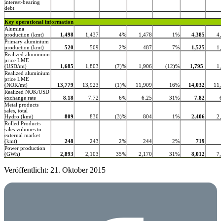
interest-bearing
debt
Key operational information
Alumina
production (kmt)
1,498
1,437
4%
1,478
1%
4,385
4
Primary aluminium
production (kmt)
520
509
2%
487
7%
1,525
1
Realized aluminium
price LME
(USD/mt)
1,685
1,803
(7)%
1,906
(12)%
1,795
1
Realized aluminium
price LME
(NOK/mt)
13,779
13,923
(1)%
11,909
16%
14,032
11
Realized NOK/USD
exchange rate
8.18
7.72
6%
6.25
31%
7.82
Metal products
sales, total
Hydro (kmt)
809
830
(3)%
804
1%
2,406
2
Rolled Products
sales volumes to
external market
(kmt)
248
243
2%
244
2%
719
Power production
(GWh)
2,893
2,103
35%
2,170
31%
8,012
7
Veröffentlicht: 21. Oktober 2015