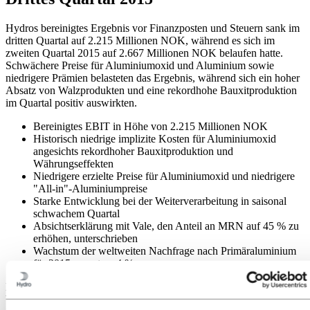
Hydros bereinigtes Ergebnis vor Finanzposten und Steuern sank im
dritten Quartal auf 2.215 Millionen NOK, während es sich im
zweiten Quartal 2015 auf 2.667 Millionen NOK belaufen hatte.
Schwächere Preise für Aluminiumoxid und Aluminium sowie
niedrigere Prämien belasteten das Ergebnis, während sich ein hoher
Absatz von Walzprodukten und eine rekordhohe Bauxitproduktion
im Quartal positiv auswirkten.
Bereinigtes EBIT in Höhe von 2.215 Millionen NOK
Historisch niedrige implizite Kosten für Aluminiumoxid
angesichts rekordhoher Bauxitproduktion und
Währungseffekten
Niedrigere erzielte Preise für Aluminiumoxid und niedrigere
"All-in"-Aluminiumpreise
Starke Entwicklung bei der Weiterverarbeitung in saisonal
schwachem Quartal
Absichtserklärung mit Vale, den Anteil an MRN auf 45 % zu
erhöhen, unterschrieben
Wachstum der weltweiten Nachfrage nach Primäraluminium
für 2015 von etwa 4 %
Das bereinigte EBIT für Bauxite & Alumina erhöhte sich im
Vergleich zum zweiten Quartal, ausschlaggebend dafür waren vor