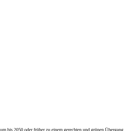
nium bis 2050 oder früher zu einem gerechten und grünen Übergang