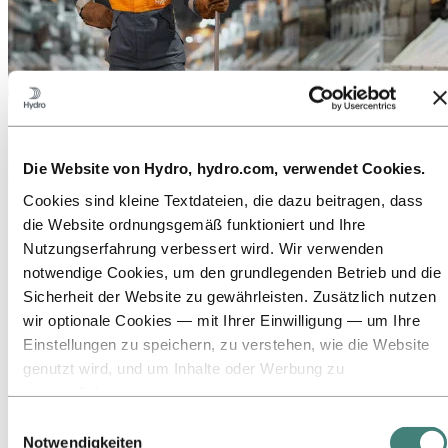
Über Hydro
Hydro ist ein führendes Unternehmen für Aluminium und
erneuerbare Energien, das Unternehmen und Partnerschaften für
Die Website von Hydro, hydro.com, verwendet Cookies.
eine nachhaltigere Zukunft aufbaut. Wir beschäftigen
32.000 Mitarbeiter an mehr als 140 Standorten in 40 Ländern.
Cookies sind kleine Textdateien, die dazu beitragen, dass
die Website ordnungsgemäß funktioniert und Ihre
Zu:
Aluminium
Nutzungserfahrung verbessert wird. Wir verwenden
Produkte
Branchen, in denen wir tätig sind
notwendige Cookies, um den grundlegenden Betrieb und die
Über Aluminium
Sicherheit der Website zu gewährleisten. Zusätzlich nutzen
Innovationen, Forschung und Entwicklung
wir optionale Cookies — mit Ihrer Einwilligung — um Ihre
ALUMINIUM 2026
Einstellungen zu speichern, zu verstehen, wie die Website
Zu:
Energie
genutzt wird, und um Inhalte oder Werbung zu
Zu:
Nachhaltigkeit
personalisieren.
Unser Ansatz
Einige Cookies werden von Drittanbietern gesetzt, deren
Einwilligungsauswahl
Nachhaltigkeitsberichterstattung
Tools wir für Sicherheits‑, Analyse‑ oder Werbezwecke
Notwendigkeiten
Roadmap zur Klimaneutralität