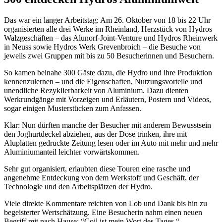
Das war ein langer Arbeitstag: Am 26. Oktober von 18 bis 22 Uhr
organisierten alle drei Werke im Rheinland, Herzstück von Hydros
Walzgeschäften – das Alunorf-Joint-Venture und Hydros Rheinwerk
in Neuss sowie Hydros Werk Grevenbroich – die Besuche von
jeweils zwei Gruppen mit bis zu 50 Besucherinnen und Besuchern.
So kamen beinahe 300 Gäste dazu, die Hydro und ihre Produktion
kennenzulernen – und die Eigenschaften, Nutzungsvorteile und
unendliche Rezyklierbarkeit von Aluminium. Dazu dienten
Werkrundgänge mit Vorzeigen und Erläutern, Postern und Videos,
sogar einigen Musterstücken zum Anfassen.
Klar: Nun dürften manche der Besucher mit anderem Bewusstsein
den Joghurtdeckel abziehen, aus der Dose trinken, ihre mit
Aluplatten gedruckte Zeitung lesen oder im Auto mit mehr und mehr
Aluminiumanteil leichter vorwärtskommen.
Sehr gut organisiert, erlaubten diese Touren eine rasche und
angenehme Entdeckung von dem Werkstoff und Geschäft, der
Technologie und den Arbeitsplätzen der Hydro.
Viele direkte Kommentare reichten von Lob und Dank bis hin zu
begeisterter Wertschätzung. Eine Besucherin nahm einen neuen
Begriff mit nach Hause: “Coil ist mein Wort des Tages.“