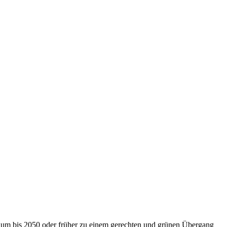
nium bis 2050 oder früher zu einem gerechten und grünen Übergang