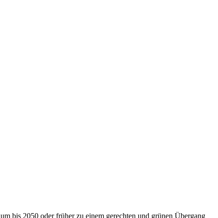
nium bis 2050 oder früher zu einem gerechten und grünen Übergang