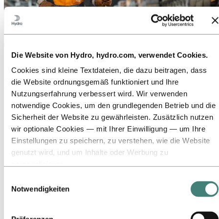
Über Hydro
Die Website von Hydro, hydro.com, verwendet Cookies.
Cookies sind kleine Textdateien, die dazu beitragen, dass
Hydro ist ein führendes Unternehmen für Aluminium und
erneuerbare Energien, das Unternehmen und Partnerschaften für
die Website ordnungsgemäß funktioniert und Ihre
eine nachhaltigere Zukunft aufbaut. Wir beschäftigen
Nutzungserfahrung verbessert wird. Wir verwenden
32.000 Mitarbeiter an mehr als 140 Standorten in 40 Ländern.
notwendige Cookies, um den grundlegenden Betrieb und die
Zu:
Aluminium
Sicherheit der Website zu gewährleisten. Zusätzlich nutzen
Produkte
wir optionale Cookies — mit Ihrer Einwilligung — um Ihre
Branchen, in denen wir tätig sind
Über Aluminium
Einstellungen zu speichern, zu verstehen, wie die Website
Innovationen, Forschung und Entwicklung
genutzt wird, und um Inhalte oder Werbung zu
ALUMINIUM 2026
personalisieren.
Zu:
Energie
Einige Cookies werden von Drittanbietern gesetzt, deren
Einwilligungsauswahl
Tools wir für Sicherheits‑, Analyse‑ oder Werbezwecke
Notwendigkeiten
Zu:
Nachhaltigkeit
verwenden. Diese Drittanbieter können die Informationen,
Unser Ansatz
Nachhaltigkeitsberichterstattung
die sie über Ihre Nutzung unserer Website sammeln, mit
Roadmap zur Klimaneutralität
Präferenzen