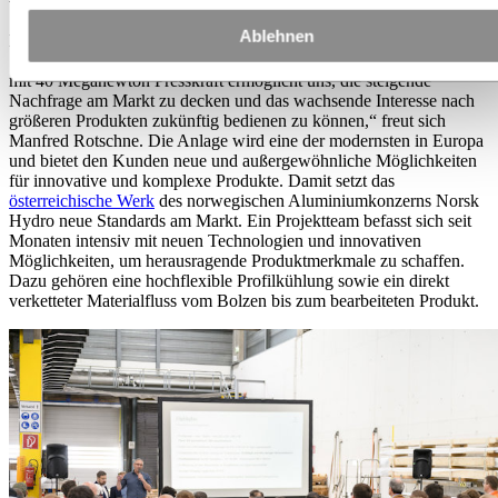
Ablehnen
Mit dem Bau einer zusätzlichen Presse erweitert das Werk die
Strangpress-Kapazitäten um etwa 30%. „Die neue 10 Zoll Presse
mit 40 Meganewton Presskraft ermöglicht uns, die steigende
Nachfrage am Markt zu decken und das wachsende Interesse nach
größeren Produkten zukünftig bedienen zu können,“ freut sich
Manfred Rotschne. Die Anlage wird eine der modernsten in Europa
und bietet den Kunden neue und außergewöhnliche Möglichkeiten
für innovative und komplexe Produkte. Damit setzt das
österreichische Werk
des norwegischen Aluminiumkonzerns Norsk
Hydro neue Standards am Markt. Ein Projektteam befasst sich seit
Monaten intensiv mit neuen Technologien und innovativen
Möglichkeiten, um herausragende Produktmerkmale zu schaffen.
Dazu gehören eine hochflexible Profilkühlung sowie ein direkt
verketteter Materialfluss vom Bolzen bis zum bearbeiteten Produkt.