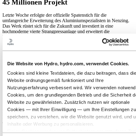
45 Millionen Projekt
Letzte Woche erfolgte der offizielle Spatenstich für die
umfangreiche Erweiterung des Aluminiumspezialisten in Nenzing.
Das Werk rüstet sich für die Zukunft und investiert in eine
hochmoderne vierte Strangpressanlage und erweitert die
Bearbeitungsmöglichkeiten um rund 40%.
Die Website von Hydro, hydro.com, verwendet Cookies.
Cookies sind kleine Textdateien, die dazu beitragen, dass di
Website ordnungsgemäß funktioniert und Ihre
Nutzungserfahrung verbessert wird. Wir verwenden notwend
Cookies, um den grundlegenden Betrieb und die Sicherheit d
Website zu gewährleisten. Zusätzlich nutzen wir optionale
Cookies — mit Ihrer Einwilligung — um Ihre Einstellungen zu
Der für März geplante Spatenstich wurde aufgrund der COVID-
speichern, zu verstehen, wie die Website genutzt wird, und 
Regelungen für Veranstaltungen in den Mai verschoben. So hatte
die rund 500-köpfige Belegschaft nun im Rahmen der
Inhalte oder Werbung zu personalisieren.
Spatenstichfeier gemeinsam mit den Vertretern des Landes und
Einige Cookies werden von Drittanbietern gesetzt, deren Too
Bürgermeister Kasseroler die Möglichkeit, den Fortschritt der