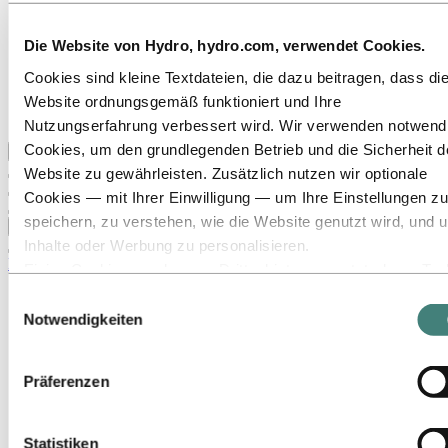
Unsere Strategie
Standorte in Österreich
Standorte in Deutschland
Die Website von Hydro, hydro.com, verwendet Cookies.
Standorte in der Schweiz
Cookies sind kleine Textdateien, die dazu beitragen, dass di
Publications
Beschaffung
Website ordnungsgemäß funktioniert und Ihre
Berichte von Hydro
Nutzungserfahrung verbessert wird. Wir verwenden notwend
Cookies, um den grundlegenden Betrieb und die Sicherheit d
Zurück zum Hauptmenü
Website zu gewährleisten. Zusätzlich nutzen wir optionale
Cookies — mit Ihrer Einwilligung — um Ihre Einstellungen zu
speichern, zu verstehen, wie die Website genutzt wird, und 
Schließen
Inhalte oder Werbung zu personalisieren.
Medien
Einige Cookies werden von Drittanbietern gesetzt, deren Too
wir für Sicherheits‑, Analyse‑ oder Werbezwecke verwenden
News
Einwilligungsauswahl
Hydro auf einen Blick
Diese Drittanbieter können die Informationen, die sie über Ih
Notwendigkeiten
Mediengalerie
Nutzung unserer Website sammeln, mit anderen Daten
kombinieren, die Sie ihnen bereitgestellt haben oder die sie ü
Medien
Präferenzen
News
Ihre Nutzung ihrer Dienste gesammelt haben. Der Drittanbiet
Erneut ausgezeichnet: Hydro Extrusion Rackwitz verteidigt
der für ein Drittanbieter‑Cookie verantwortlich ist, ist der
EcoVadis Platin-Status und verbessert sich auf 88 Punkte
Verantwortliche für die Verarbeitung der durch dieses Cookie
Statistiken