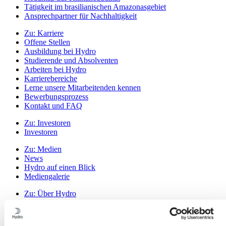
Tätigkeit im brasilianischen Amazonasgebiet
Ansprechpartner für Nachhaltigkeit
Zu:
Karriere
Offene Stellen
Ausbildung bei Hydro
Studierende und Absolventen
Arbeiten bei Hydro
Karrierebereiche
Lerne unsere Mitarbeitenden kennen
Bewerbungsprozess
Kontakt und FAQ
Zu:
Investoren
Investoren
Zu:
Medien
News
Hydro auf einen Blick
Mediengalerie
Zu:
Über Hydro
Das ist Hydro
Wichtige Industrien schaffen
Unser Zweck und unsere Werte