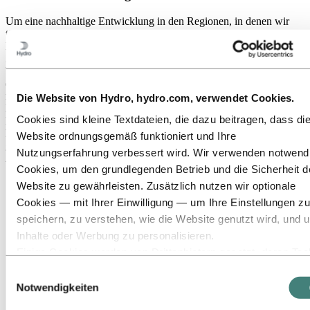
Um eine nachhaltige Entwicklung in den Regionen, in denen wir
tätig sind, zu fördern, beteiligt sich Hydro an Initiativen, die das
Einkommen von Menschen in Gemeinden erhöhen, in denen der
Zugang zu menschenwürdiger Arbeit begrenzt ist. Wir betrachten
Unternehmertum und Einkommensgenerierung als Instrumente für
die lokale Entwicklung und die Reduzierung von Ungleichheit. Wir
möchten einen Beitrag leisten, indem wir lokale Stellenangebote,
Die Website von Hydro, hydro.com, verwendet Cookies.
Beschäftigungsnetzwerke und Arbeitsinstitutionen stärken. Ein
Cookies sind kleine Textdateien, die dazu beitragen, dass di
Beispiel für unsere kontinuierlichen Bemühungen ist, dass 76
Prozent unserer Belegschaft in Pará innerhalb des Bundesstaates
Website ordnungsgemäß funktioniert und Ihre
geboren sind. Darüber hinaus unterstützen wir Sport, kulturelle
Nutzungserfahrung verbessert wird. Wir verwenden notwend
Aktivitäten und Bildung für gefährdete Kinder und Jugendliche.
Cookies, um den grundlegenden Betrieb und die Sicherheit d
Website zu gewährleisten. Zusätzlich nutzen wir optionale
Cookies — mit Ihrer Einwilligung — um Ihre Einstellungen zu
speichern, zu verstehen, wie die Website genutzt wird, und 
Inhalte oder Werbung zu personalisieren.
Einige Cookies werden von Drittanbietern gesetzt, deren Too
wir für Sicherheits‑, Analyse‑ oder Werbezwecke verwenden
Einwilligungsauswahl
Diese Drittanbieter können die Informationen, die sie über Ih
Notwendigkeiten
Nutzung unserer Website sammeln, mit anderen Daten