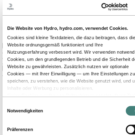
Unsere Strategie
Standorte in Österreich
Standorte in Deutschland
Standorte in der Schweiz
Publications
Die Website von Hydro, hydro.com, verwendet Cookies.
Beschaffung
Berichte von Hydro
Cookies sind kleine Textdateien, die dazu beitragen, dass di
Website ordnungsgemäß funktioniert und Ihre
Zurück zum Hauptmenü
Nutzungserfahrung verbessert wird. Wir verwenden notwend
Cookies, um den grundlegenden Betrieb und die Sicherheit d
Website zu gewährleisten. Zusätzlich nutzen wir optionale
Schließen
Cookies — mit Ihrer Einwilligung — um Ihre Einstellungen zu
speichern, zu verstehen, wie die Website genutzt wird, und 
Inhalte oder Werbung zu personalisieren.
Einige Cookies werden von Drittanbietern gesetzt, deren Too
wir für Sicherheits‑, Analyse‑ oder Werbezwecke verwenden
Einwilligungsauswahl
Diese Drittanbieter können die Informationen, die sie über Ih
Notwendigkeiten
Nutzung unserer Website sammeln, mit anderen Daten
kombinieren, die Sie ihnen bereitgestellt haben oder die sie ü
Präferenzen
Ihre Nutzung ihrer Dienste gesammelt haben. Der Drittanbiet