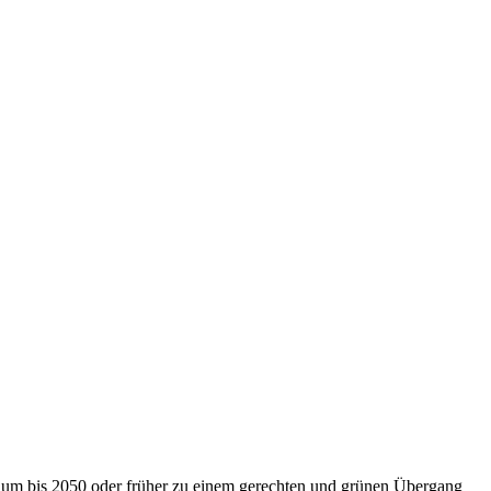
nium bis 2050 oder früher zu einem gerechten und grünen Übergang