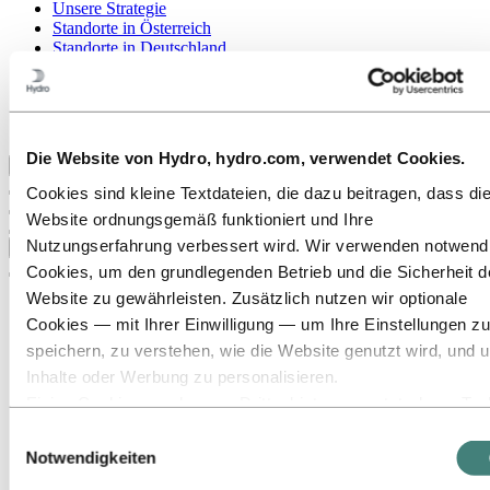
Unsere Strategie
Standorte in Österreich
Standorte in Deutschland
Standorte in der Schweiz
Publications
Beschaffung
Berichte von Hydro
Die Website von Hydro, hydro.com, verwendet Cookies.
Zurück zum Hauptmenü
Cookies sind kleine Textdateien, die dazu beitragen, dass di
Website ordnungsgemäß funktioniert und Ihre
Nutzungserfahrung verbessert wird. Wir verwenden notwend
Schließen
Cookies, um den grundlegenden Betrieb und die Sicherheit d
Website zu gewährleisten. Zusätzlich nutzen wir optionale
Cookies — mit Ihrer Einwilligung — um Ihre Einstellungen zu
speichern, zu verstehen, wie die Website genutzt wird, und 
Inhalte oder Werbung zu personalisieren.
Einige Cookies werden von Drittanbietern gesetzt, deren Too
wir für Sicherheits‑, Analyse‑ oder Werbezwecke verwenden
Einwilligungsauswahl
Diese Drittanbieter können die Informationen, die sie über Ih
Notwendigkeiten
Nutzung unserer Website sammeln, mit anderen Daten