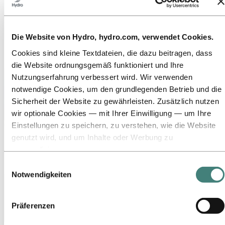
Die Website von Hydro, hydro.com, verwendet Cookies.
Cookies sind kleine Textdateien, die dazu beitragen, dass
die Website ordnungsgemäß funktioniert und Ihre
Nutzungserfahrung verbessert wird. Wir verwenden
notwendige Cookies, um den grundlegenden Betrieb und die
Sicherheit der Website zu gewährleisten. Zusätzlich nutzen
wir optionale Cookies — mit Ihrer Einwilligung — um Ihre
Einstellungen zu speichern, zu verstehen, wie die Website
genutzt wird, und um Inhalte oder Werbung zu
personalisieren.
Einige Cookies werden von Drittanbietern gesetzt, deren
Einwilligungsauswahl
Tools wir für Sicherheits‑, Analyse‑ oder Werbezwecke
Notwendigkeiten
verwenden. Diese Drittanbieter können die Informationen,
die sie über Ihre Nutzung unserer Website sammeln, mit
Präferenzen
anderen Daten kombinieren, die Sie ihnen bereitgestellt
haben oder die sie über Ihre Nutzung ihrer Dienste