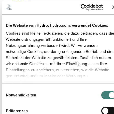
Zu:
Nachhaltigkeit
Unser Ansatz
Nachhaltigkeitsberichterstattung
Roadmap zur Klimaneutralität
Die Website von Hydro, hydro.com, verwendet Cookies.
Tätigkeit im brasilianischen Amazonasgebiet
Ansprechpartner für Nachhaltigkeit
Cookies sind kleine Textdateien, die dazu beitragen, dass di
Zu:
Karriere
Website ordnungsgemäß funktioniert und Ihre
Stellenangebote
Nutzungserfahrung verbessert wird. Wir verwenden
Studierende und Absolventen
notwendige Cookies, um den grundlegenden Betrieb und die
Leben bei Hydro
Berufsfelder
Sicherheit der Website zu gewährleisten. Zusätzlich nutzen
Lerne unsere Mitarbeitenden kennen
wir optionale Cookies — mit Ihrer Einwilligung — um Ihre
Bewerbungsprozess
Einstellungen zu speichern, zu verstehen, wie die Website
Kontakt und FAQ
genutzt wird, und um Inhalte oder Werbung zu
Zu:
Investoren
personalisieren.
Einige Cookies werden von Drittanbietern gesetzt, deren
Zu:
Medien
Einwilligungsauswahl
Pressekontakte
Tools wir für Sicherheits‑, Analyse‑ oder Werbezwecke
Notwendigkeiten
News
verwenden. Diese Drittanbieter können die Informationen, di
Hydro auf einen Blick
sie über Ihre Nutzung unserer Website sammeln, mit andere
Themen der Agenda
Präferenzen
Mediengalerie
Daten kombinieren, die Sie ihnen bereitgestellt haben oder di