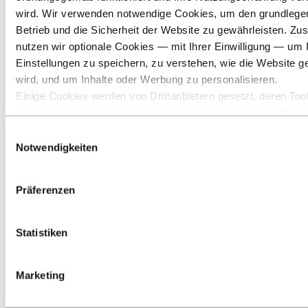
wird. Wir verwenden notwendige Cookies, um den grundleg
Betrieb und die Sicherheit der Website zu gewährleisten. Zus
nutzen wir optionale Cookies — mit Ihrer Einwilligung — um 
Einstellungen zu speichern, zu verstehen, wie die Website g
wird, und um Inhalte oder Werbung zu personalisieren.
Einige Cookies werden von Drittanbietern gesetzt, deren Tool
Sicherheits‑, Analyse‑ oder Werbezwecke verwenden. Diese
Nachrichten
Drittanbieter können die Informationen, die sie über Ihre Nut
Einwilligungsauswahl
unserer Website sammeln, mit anderen Daten kombinieren, d
Notwendigkeiten
ihnen bereitgestellt haben oder die sie über Ihre Nutzung ihr
gesammelt haben. Der Drittanbieter, der für ein Drittanbieter
Präferenzen
verantwortlich ist, ist der Verantwortliche für die Verarbeitung
durch dieses Cookie erhobenen personenbezogenen Daten. I
untenstehenden Cookieliste können Sie einsehen, um welch
Statistiken
Drittanbieter es sich handelt.
Marketing