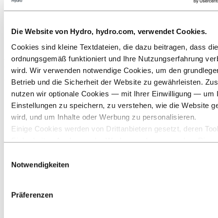
Hydro Extrusions Netherlands - Vertriebskontakte
Hydro Extrusions Belgien - Vertriebskontakte
Die Website von Hydro, hydro.com, verwendet Cookies.
Sprechen Sie uns an
Cookies sind kleine Textdateien, die dazu beitragen, dass di
ordnungsgemäß funktioniert und Ihre Nutzungserfahrung ver
Bitte wählen Sie das richtige Team für Ihr
wird. Wir verwenden notwendige Cookies, um den grundleg
Anliegen.
Betrieb und die Sicherheit der Website zu gewährleisten. Zus
nutzen wir optionale Cookies — mit Ihrer Einwilligung — um 
Einstellungen zu speichern, zu verstehen, wie die Website g
wird, und um Inhalte oder Werbung zu personalisieren.
Einige Cookies werden von Drittanbietern gesetzt, deren Tool
Sicherheits‑, Analyse‑ oder Werbezwecke verwenden. Diese
Drittanbieter können die Informationen, die sie über Ihre Nut
Einwilligungsauswahl
unserer Website sammeln, mit anderen Daten kombinieren, d
Notwendigkeiten
ihnen bereitgestellt haben oder die sie über Ihre Nutzung ihr
gesammelt haben. Der Drittanbieter, der für ein Drittanbieter
Präferenzen
verantwortlich ist, ist der Verantwortliche für die Verarbeitung
durch dieses Cookie erhobenen personenbezogenen Daten. I