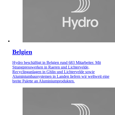
Belgien
Hydro beschäftigt in Belgien rund 683 Mitarbeiter. Mit
Strangpresswerken in Raeren und Lichtervelde,
Recyclinganlagen in Ghlin und Lichtervelde sowie
Aluminiumbausystemen in Landen liefern wir weltweit eine
breite Palette an Aluminiumprodukten.