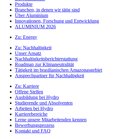
Produkte
Branchen, in denen wir tätig sind
Über Aluminium
Innovationen, Forschung und Entwicklung
ALUMINIUM 2026
Zu:
Energy
Zu:
Nachhaltigkeit
Unser Ansatz
Nachhaltigkeitsberichterstattung
Roadmap zur Klimaneutralität
Tätigkeit im brasilianischen Amazonasgebiet
Ansprechpartner für Nachhaltigkeit
Zu:
Karriere
Offene Stellen
Ausbildung bei Hydro
Studierende und Absolventen
Arbeiten bei Hydro
Karrierebereiche
Lerne unsere Mitarbeitenden kennen
Bewerbungsprozess
Kontakt und FAQ