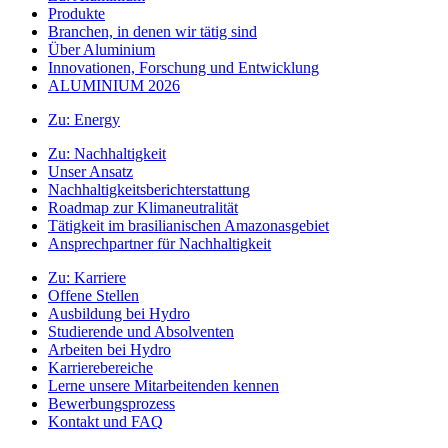
Produkte
Branchen, in denen wir tätig sind
Über Aluminium
Innovationen, Forschung und Entwicklung
ALUMINIUM 2026
Zu:
Energy
Zu:
Nachhaltigkeit
Unser Ansatz
Nachhaltigkeitsberichterstattung
Roadmap zur Klimaneutralität
Tätigkeit im brasilianischen Amazonasgebiet
Ansprechpartner für Nachhaltigkeit
Zu:
Karriere
Offene Stellen
Ausbildung bei Hydro
Studierende und Absolventen
Arbeiten bei Hydro
Karrierebereiche
Lerne unsere Mitarbeitenden kennen
Bewerbungsprozess
Kontakt und FAQ