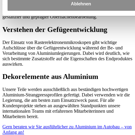
Wir fertigen hochwertige Zierleisten, darunter Dekorelemente für
Ablehnen
Türverkleidungen, für Türgriffe, Instrumententafeln und die übrige
Kabine an. Sie haben die Auswahl zwischen matter und glänzender,
gestanzter und geprägter Oberflächenbearbeitung.
Verstehen der Gefügeentwicklung
Der Einsatz von Rasterelektronenmikroskopen gibt wichtige
Aufschlüsse über die Gefügeentwicklung während der Be- und
Verarbeitung von Aluminiumlegierungen. Dabei wird deutlich, wie
sich bestimmte Zusatzstoffe auf die Eigenschaften des Endproduktes
auswirken.
Dekorelemente aus Aluminium
Unsere Teile werden ausschließlich aus beständigen hochwertigen
Aluminium-Strangpressprofilen gefertigt. Dabei verwenden wir die
Legierung, die am besten zum Einsatzzweck passt. Für alle
Kundenprojekte stehen an ausgewählten Standpunkten unsere
internationalen Teams mit erfahrenen Mitarbeiterinnen und
Mitarbeitern bereit.
Gern beraten wir Sie ausführlicher zu Aluminium im Autobau – von
Anfang an!