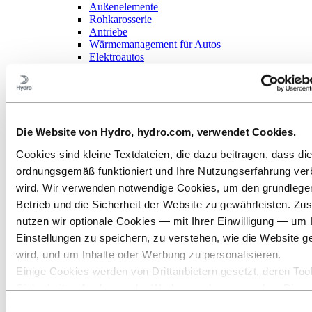
Außenelemente
Rohkarosserie
Antriebe
Wärmemanagement für Autos
Elektroautos
Baugewerbe
Schiff- und Bootsbau
Verkehr
HLK
Sonne und Energie
Die Website von Hydro, hydro.com, verwendet Cookies.
Industriedesign
Infrastruktur
Cookies sind kleine Textdateien, die dazu beitragen, dass di
Elektronik
Allgemeiner Maschinenbau
ordnungsgemäß funktioniert und Ihre Nutzungserfahrung ver
Über Aluminium
wird. Wir verwenden notwendige Cookies, um den grundleg
Innovationen, Forschung und Entwicklung
Betrieb und die Sicherheit der Website zu gewährleisten. Zus
ALUMINIUM 2026
nutzen wir optionale Cookies — mit Ihrer Einwilligung — um 
Aluminium
Einstellungen zu speichern, zu verstehen, wie die Website g
Branchen, in denen wir tätig sind
wird, und um Inhalte oder Werbung zu personalisieren.
Automobilindustrie
Inneneinrichtung und Komponenten
Einige Cookies werden von Drittanbietern gesetzt, deren Tool
Sicherheits‑, Analyse‑ oder Werbezwecke verwenden. Diese
Hochwertige Zierleisten und
Drittanbieter können die Informationen, die sie über Ihre Nut
Einwilligungsauswahl