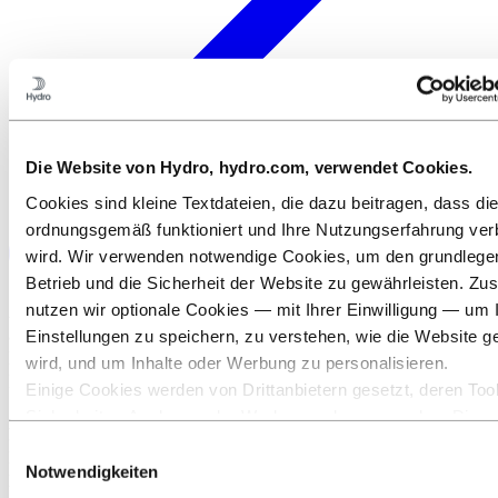
Die Website von Hydro, hydro.com, verwendet Cookies.
Cookies sind kleine Textdateien, die dazu beitragen, dass di
ordnungsgemäß funktioniert und Ihre Nutzungserfahrung ver
wird. Wir verwenden notwendige Cookies, um den grundleg
Betrieb und die Sicherheit der Website zu gewährleisten. Zus
nutzen wir optionale Cookies — mit Ihrer Einwilligung — um 
Aluminium kann unendlich oft recycelt werden und behält
alle seine Eigenschaften, egal wie oft es recycelt wird.
Einstellungen zu speichern, zu verstehen, wie die Website g
Dafür ist 95 % weniger Energie erforderlich als bei der
wird, und um Inhalte oder Werbung zu personalisieren.
Herstellung von Primäraluminium.
Einige Cookies werden von Drittanbietern gesetzt, deren Tool
Sicherheits‑, Analyse‑ oder Werbezwecke verwenden. Diese
Aufgrund seiner Eigenschaften ist Aluminium ideal für das
Drittanbieter können die Informationen, die sie über Ihre Nut
Recycling und trägt dazu bei, Abfall zu vermeiden, CO2-
Einwilligungsauswahl
Emissionen zu reduzieren und eine stärker
unserer Website sammeln, mit anderen Daten kombinieren, d
Notwendigkeiten
kreislauforientierte Wirtschaft zu schaffen. Das Recycling
ihnen bereitgestellt haben oder die sie über Ihre Nutzung ihr