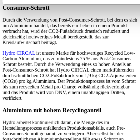
Recycled Aluminium mit mindestens 75 % Post-
Consumer-Schrott
Durch die Verwendung von Post-Consumer-Schrott, bei dem es sich
um Aluminium handelt, das bereits ein Leben in einem Produkt
verbracht hat, wird der CO2-Fußabdruck drastisch reduziert und
gleichzeitig hochwertiges Metall bereitgestellt, das zur
Kreislaufwirtschaft beiträgt.
Hydro CIRCAL
ist unsere Marke für hochwertiges Recycled Low-
Carbon Aluminium, das zu mindestens 75 % aus Post-Consumer-
Schrott besteht. Durch die Verwendung eines so hohen Anteils an
Post-Consumer-Schrott hat Hydro CIRCAL einen marktführenden
durchschnittlichen CO2-Fußabdruck von 1,9 kg CO2-Äquivalenten
(CO2e) pro kg Aluminium. Der Produktionsprozess ist vom Schrott
bis zum recycelten Metall pro Charge vollständig rückverfolgbar
und das Produkt wird von DNV, einem unabhängigen Dritten,
verifiziert.
Aluminium mit hohem Recyclinganteil
Hydro arbeitet kontinuierlich daran, die Menge des im
Herstellungsprozess anfallenden Produktionsabfalls, auch Pre-
Consumer-Schrott genannt, zu verringern. Aber selbst bei der
fortschrittlichsten Aluminiumherstellung fällt etwas Schrott an.