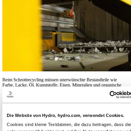
Beim Schrottrecycling müssen unerwünschte Bestandteile wie
Farbe, Lacke, Öl, Kunststoffe, Eisen, Mineralien und organische
Verbindungen entfernt werden. Es ist ein technischer und
komplizierter Prozess, der von Faktoren wie der Herkunft des
Schrotts, der ursprünglichen Chemie, der früheren Verwendung und
den physikalischen Eigenschaften abhängt.
Die Website von Hydro, hydro.com, verwendet Cookies.
Jahrzehntelange Forschung und Entwicklung haben Hydro zu
einem Pionier im Aluminiumrecycling gemacht. Unser globales
Cookies sind kleine Textdateien, die dazu beitragen, dass di
Netzwerk von Recyclern arbeitet mit patentierten