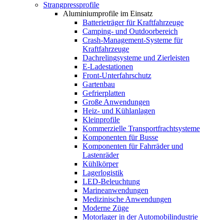
Strangpressprofile
Aluminiumprofile im Einsatz
Batterieträger für Kraftfahrzeuge
Camping- und Outdoorbereich
Crash-Management-Systeme für
Kraftfahrzeuge
Dachrelingsysteme und Zierleisten
E-Ladestationen
Front-Unterfahrschutz
Gartenbau
Gefrierplatten
Große Anwendungen
Heiz- und Kühlanlagen
Kleinprofile
Kommerzielle Transportfrachtsysteme
Komponenten für Busse
Komponenten für Fahrräder und
Lastenräder
Kühlkörper
Lagerlogistik
LED-Beleuchtung
Marineanwendungen
Medizinische Anwendungen
Moderne Züge
Motorlager in der Automobilindustrie