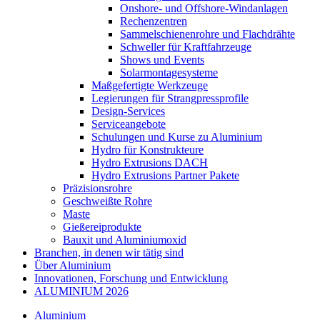
Onshore- und Offshore-Windanlagen
Rechenzentren
Sammelschienenrohre und Flachdrähte
Schweller für Kraftfahrzeuge
Shows und Events
Solarmontagesysteme
Maßgefertigte Werkzeuge
Legierungen für Strangpressprofile
Design-Services
Serviceangebote
Schulungen und Kurse zu Aluminium
Hydro für Konstrukteure
Hydro Extrusions DACH
Hydro Extrusions Partner Pakete
Präzisionsrohre
Geschweißte Rohre
Maste
Gießereiprodukte
Bauxit und Aluminiumoxid
Branchen, in denen wir tätig sind
Über Aluminium
Innovationen, Forschung und Entwicklung
ALUMINIUM 2026
Aluminium