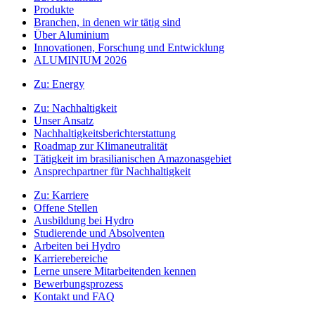
Produkte
Branchen, in denen wir tätig sind
Über Aluminium
Innovationen, Forschung und Entwicklung
ALUMINIUM 2026
Zu:
Energy
Zu:
Nachhaltigkeit
Unser Ansatz
Nachhaltigkeitsberichterstattung
Roadmap zur Klimaneutralität
Tätigkeit im brasilianischen Amazonasgebiet
Ansprechpartner für Nachhaltigkeit
Zu:
Karriere
Offene Stellen
Ausbildung bei Hydro
Studierende und Absolventen
Arbeiten bei Hydro
Karrierebereiche
Lerne unsere Mitarbeitenden kennen
Bewerbungsprozess
Kontakt und FAQ