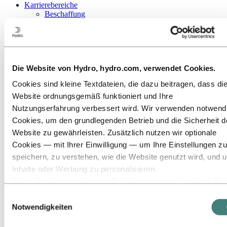
Karrierebereiche
Beschaffung
Finanz- und Rechnungswesen
Forschung & Entwicklung
Gesundheit, Sicherheit und Umwelt (HSE)
Informationstechnologie
Ingenieurwesen
Die Website von Hydro, hydro.com, verwendet Cookies.
Instandhaltung
Kommunikation
Cookies sind kleine Textdateien, die dazu beitragen, dass di
Nachhaltigkeit
Website ordnungsgemäß funktioniert und Ihre
Operative Exzellenz
Personalwesen
Nutzungserfahrung verbessert wird. Wir verwenden notwend
Portfoliomanagement und Handel
Cookies, um den grundlegenden Betrieb und die Sicherheit d
Produktion
Website zu gewährleisten. Zusätzlich nutzen wir optionale
Projektmanagement
Recht
Cookies — mit Ihrer Einwilligung — um Ihre Einstellungen zu
Strategie und Geschäftsentwicklung
speichern, zu verstehen, wie die Website genutzt wird, und 
Supply Chain Management
Inhalte oder Werbung zu personalisieren.
Vertrieb und Marketing
Lerne unsere Mitarbeitenden kennen
Einige Cookies werden von Drittanbietern gesetzt, deren Too
Bewerbungsprozess
wir für Sicherheits‑, Analyse‑ oder Werbezwecke verwenden
Kontakt und FAQ
Einwilligungsauswahl
Diese Drittanbieter können die Informationen, die sie über Ih
Notwendigkeiten
Karriere
Nutzung unserer Website sammeln, mit anderen Daten
Karrierebereiche