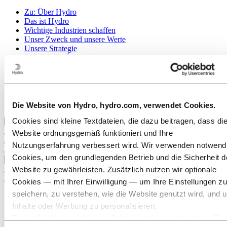
Zu:
Über Hydro
Das ist Hydro
Wichtige Industrien schaffen
Unser Zweck und unsere Werte
Unsere Strategie
Standorte in Österreich
Standorte in Deutschland
Standorte in der Schweiz
Publications
Beschaffung
Berichte von Hydro
Die Website von Hydro, hydro.com, verwendet Cookies.
Cookies sind kleine Textdateien, die dazu beitragen, dass di
Zurück zum Hauptmenü
Website ordnungsgemäß funktioniert und Ihre
Nutzungserfahrung verbessert wird. Wir verwenden notwend
Cookies, um den grundlegenden Betrieb und die Sicherheit d
Schließen
Website zu gewährleisten. Zusätzlich nutzen wir optionale
Karriere
Cookies — mit Ihrer Einwilligung — um Ihre Einstellungen zu
speichern, zu verstehen, wie die Website genutzt wird, und 
Offene Stellen
Ausbildung bei Hydro
Inhalte oder Werbung zu personalisieren.
Studierende und Absolventen
Einige Cookies werden von Drittanbietern gesetzt, deren Too
Arbeiten bei Hydro