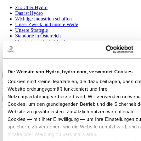
Zu:
Über Hydro
Das ist Hydro
Wichtige Industrien schaffen
Unser Zweck und unsere Werte
Unsere Strategie
Standorte in Österreich
Standorte in Deutschland
Standorte in der Schweiz
Publications
Beschaffung
Berichte von Hydro
Die Website von Hydro, hydro.com, verwendet Cookies.
Zurück zum Hauptmenü
Cookies sind kleine Textdateien, die dazu beitragen, dass di
Website ordnungsgemäß funktioniert und Ihre
Nutzungserfahrung verbessert wird. Wir verwenden notwend
Schließen
Cookies, um den grundlegenden Betrieb und die Sicherheit d
Karriere
Website zu gewährleisten. Zusätzlich nutzen wir optionale
Cookies — mit Ihrer Einwilligung — um Ihre Einstellungen zu
Offene Stellen
speichern, zu verstehen, wie die Website genutzt wird, und 
Ausbildung bei Hydro
Studierende und Absolventen
Inhalte oder Werbung zu personalisieren.
Arbeiten bei Hydro