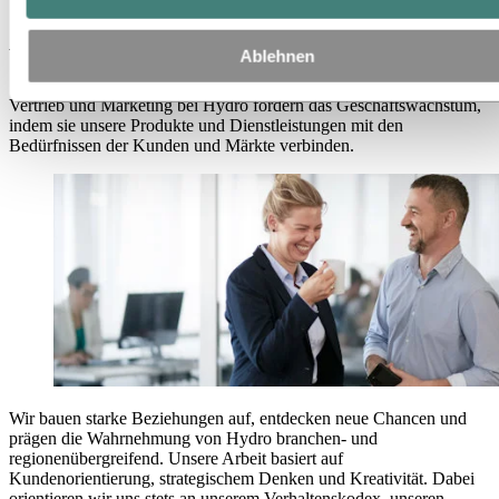
Vertrieb und Marketing
Vertrieb und Marketing
Ablehnen
Vertrieb und Marketing bei Hydro fördern das Geschäftswachstum,
indem sie unsere Produkte und Dienstleistungen mit den
Bedürfnissen der Kunden und Märkte verbinden.
Wir bauen starke Beziehungen auf, entdecken neue Chancen und
prägen die Wahrnehmung von Hydro branchen- und
regionenübergreifend. Unsere Arbeit basiert auf
Kundenorientierung, strategischem Denken und Kreativität. Dabei
orientieren wir uns stets an unserem Verhaltenskodex, unseren