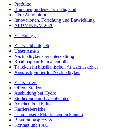
Produkte
Branchen, in denen wir tätig sind
Über Aluminium
Innovationen, Forschung und Entwicklung
ALUMINIUM 2026
Zu:
Energy
Zu:
Nachhaltigkeit
Unser Ansatz
Nachhaltigkeitsberichterstattung
Roadmap zur Klimaneutralität
Tätigkeit im brasilianischen Amazonasgebiet
Ansprechpartner für Nachhaltigkeit
Zu:
Karriere
Offene Stellen
Ausbildung bei Hydro
Studierende und Absolventen
Arbeiten bei Hydro
Karrierebereiche
Lerne unsere Mitarbeitenden kennen
Bewerbungsprozess
Kontakt und FAQ