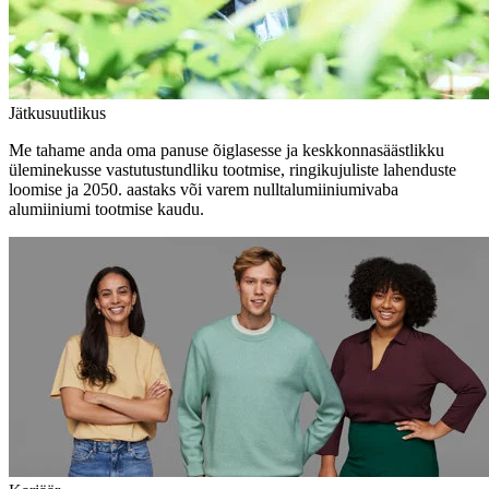
Jätkusuutlikus
Me tahame anda oma panuse õiglasesse ja keskkonnasäästlikku
üleminekusse vastutustundliku tootmise, ringikujuliste lahenduste
loomise ja 2050. aastaks või varem nulltalumiiniumivaba
alumiiniumi tootmise kaudu.