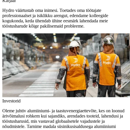
Karjäär
Hydro väärtustab oma inimesi. Toetades oma töötajate
professionaalset ja isiklikku arengut, edendame kolleegide
kogukonda, keda ühendab ühine eesmärk lahendada meie
tööstusharude kõige pakilisemaid probleeme.
Investorid
Oleme juhtiv alumiiniumi- ja taastuvenergiaettevõte, kes on loonud
ärivõimalusi rohkem kui sajandiks, arendades tooteid, lahendusi ja
tööstusharusid, mis vastavad globaalsetele vajadustele ja
nõudmistele. Tarnime madala süsinikusisaldusega alumiiniumi