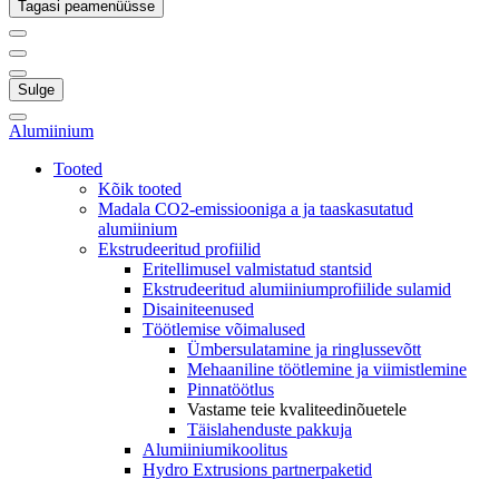
Tagasi peamenüüsse
Sulge
Alumiinium
Tooted
Kõik tooted
Madala CO2-emissiooniga a ja taaskasutatud
alumiinium
Ekstrudeeritud profiilid
Eritellimusel valmistatud stantsid
Ekstrudeeritud alumiiniumprofiilide sulamid
Disainiteenused
Töötlemise võimalused
Ümbersulatamine ja ringlussevõtt
Mehaaniline töötlemine ja viimistlemine
Pinnatöötlus
Vastame teie kvaliteedinõuetele
Täislahenduste pakkuja
Alumiiniumikoolitus
Hydro Extrusions partnerpaketid