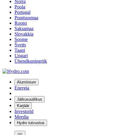
Norra
Poola
Portugal
Prantsusmaa
Rootsi
Saksamaa
Slovakkia
Soome
Šveits
Taani
Ungari
Ühendkuningriik
Alumiinium
Energia
Jätkusuutlikus
Karjäär
Investorid
Meedia
Hydro tutvustus