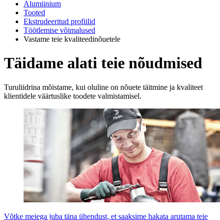
Alumiinium
Tooted
Ekstrudeeritud profiilid
Töötlemise võimalused
Vastame teie kvaliteedinõuetele
Täidame alati teie nõudmised
Turuliidrina mõistame, kui oluline on nõuete täitmine ja kvaliteet
klientidele väärtuslike toodete valmistamisel.
Võtke meiega juba täna ühendust, et saaksime hakata arutama teie