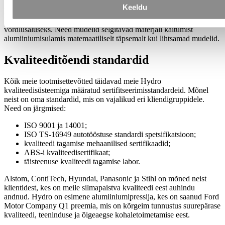
Keeldu
Hydro kasutab olemasolevaid kõrgetasemelisi materjalimudeleid
lõppelemendi (FE) kokkupõrkesimulatsioonideks ja seab neid
võrdlusaluseks. Need mudelid selgitavad materjali käitumist
alumiiniumisulamis matemaatiliselt täpsemalt kui lihtsamad mudelid.
Kvaliteeditõendi standardid
Kõik meie tootmisettevõtted täidavad meie Hydro
kvaliteedisüsteemiga määratud sertifitseerimisstandardeid. Mõnel
neist on oma standardid, mis on vajalikud eri kliendigruppidele.
Need on järgmised:
ISO 9001 ja 14001;
ISO TS-16949 autotööstuse standardi spetsifikatsioon;
kvaliteedi tagamise mehaanilised sertifikaadid;
ABS-i kvaliteedisertifikaat;
täisteenuse kvaliteedi tagamise labor.
Alstom, ContiTech, Hyundai, Panasonic ja Stihl on mõned neist
klientidest, kes on meile silmapaistva kvaliteedi eest auhindu
andnud. Hydro on esimene alumiiniumipressija, kes on saanud Ford
Motor Company Q1 preemia, mis on kõrgeim tunnustus suurepärase
kvaliteedi, teeninduse ja õigeaegse kohaletoimetamise eest.