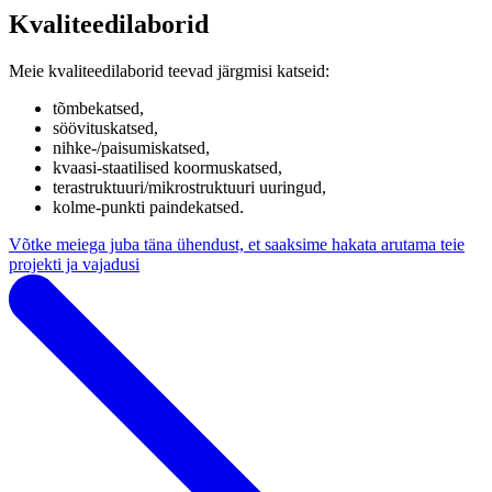
Kvaliteedilaborid
Meie kvaliteedilaborid teevad järgmisi katseid:
tõmbekatsed,
söövituskatsed,
nihke-/paisumiskatsed,
kvaasi-staatilised koormuskatsed,
terastruktuuri/mikrostruktuuri uuringud,
kolme-punkti paindekatsed.
Võtke meiega juba täna ühendust, et saaksime hakata arutama teie
projekti ja vajadusi