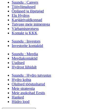
Suundu :
Careers
Töövõimalused
Õpilased ja lõpetajad
Elu Hydros
Karjäärivaldkonnad
Tutvuge meie inimestega
Värbamisprotsess
Kontakt ja KKK
Suundu :
Investors
Investorite kontaktid
Suundu :
Meedia
Meediakontaktid
Uudised
Hydrost lühidalt
Suundu :
Hydro tutvustus
Hydro kohta
Olulised tööstusharud
Meie strateegia
Meie asukohad Eestis
Hanked
Hüdro lood