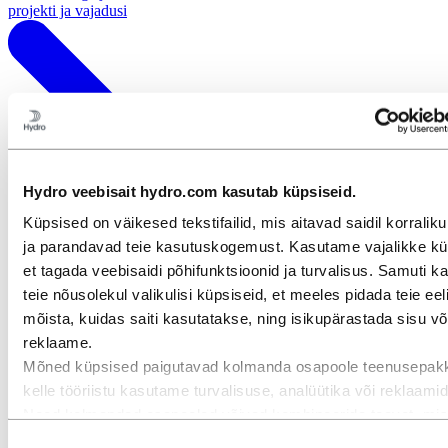
projekti ja vajadusi
Hydro veebisait hydro.com kasutab küpsiseid.
Küpsised on väikesed tekstifailid, mis aitavad saidil korraliku
ja parandavad teie kasutuskogemust. Kasutame vajalikke kü
et tagada veebisaidi põhifunktsioonid ja turvalisus. Samuti 
teie nõusolekul valikulisi küpsiseid, et meeles pidada teie eeli
mõista, kuidas saiti kasutatakse, ning isikupärastada sisu võ
reklaame.
Mõned küpsised paigutavad kolmanda osapoole teenusepakk
kelle tööriistu kasutame turvalisuse, analüütika või reklaami
Need kolmandad osapooled võivad kombineerida teavet, mis
kogutud teie kasutusest meie veebisaidil, muu teabega, mida
Nõusoleku