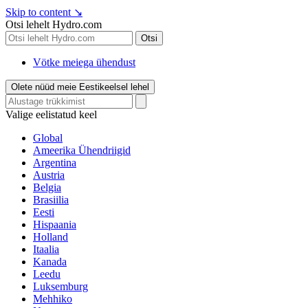
Skip to content
↘
Otsi lehelt Hydro.com
Otsi
Vötke meiega ühendust
Olete nüüd meie Eestikeelsel lehel
Valige eelistatud keel
Global
Ameerika Ühendriigid
Argentina
Austria
Belgia
Brasiilia
Eesti
Hispaania
Holland
Itaalia
Kanada
Leedu
Luksemburg
Mehhiko