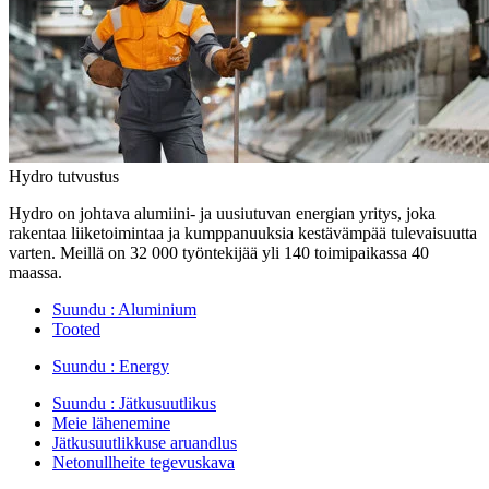
Hydro tutvustus
Hydro on johtava alumiini- ja uusiutuvan energian yritys, joka
rakentaa liiketoimintaa ja kumppanuuksia kestävämpää tulevaisuutta
varten. Meillä on 32 000 työntekijää yli 140 toimipaikassa 40
maassa.
Suundu :
Aluminium
Tooted
Suundu :
Energy
Suundu :
Jätkusuutlikus
Meie lähenemine
Jätkusuutlikkuse aruandlus
Netonullheite tegevuskava