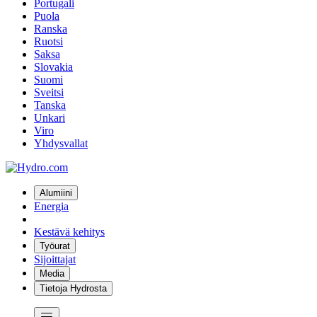
Portugali
Puola
Ranska
Ruotsi
Saksa
Slovakia
Suomi
Sveitsi
Tanska
Unkari
Viro
Yhdysvallat
Alumiini
Energia
Kestävä kehitys
Työurat
Sijoittajat
Media
Tietoja Hydrosta