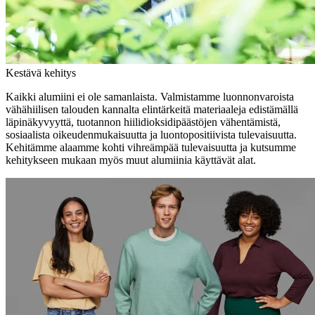
Kestävä kehitys
Kaikki alumiini ei ole samanlaista. Valmistamme luonnonvaroista
vähähiilisen talouden kannalta elintärkeitä materiaaleja edistämällä
läpinäkyvyyttä, tuotannon hiilidioksidipäästöjen vähentämistä,
sosiaalista oikeudenmukaisuutta ja luontopositiivista tulevaisuutta.
Kehitämme alaamme kohti vihreämpää tulevaisuutta ja kutsumme
kehitykseen mukaan myös muut alumiinia käyttävät alat.