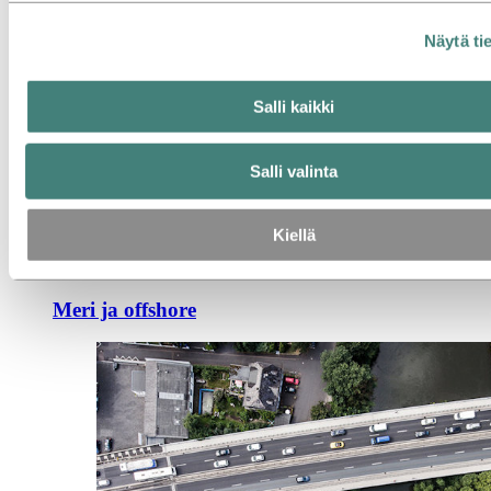
Näytä ti
Salli kaikki
Salli valinta
Kiellä
Meri ja offshore