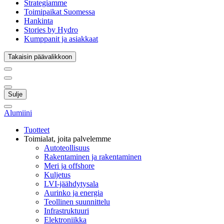
Strategiamme
Toimipaikat Suomessa
Hankinta
Stories by Hydro
Kumppanit ja asiakkaat
Takaisin päävalikkoon
Sulje
Alumiini
Tuotteet
Toimialat, joita palvelemme
Autoteollisuus
Rakentaminen ja rakentaminen
Meri ja offshore
Kuljetus
LVI-jäähdytysala
Aurinko ja energia
Teollinen suunnittelu
Infrastruktuuri
Elektroniikka