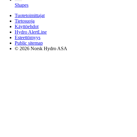
Shapes
Tuotetoimittajat
Tietosuoja
Käyttöehdot
Hydro AlertLine
Esteettömyys
Public sitemap
© 2026 Norsk Hydro ASA