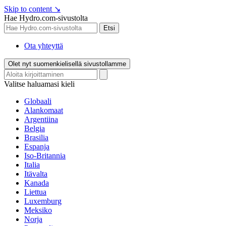
Skip to content
↘
Hae Hydro.com-sivustolta
Etsi
Ota yhteyttä
Olet nyt suomenkielisellä sivustollamme
Valitse haluamasi kieli
Globaali
Alankomaat
Argentiina
Belgia
Brasilia
Espanja
Iso-Britannia
Italia
Itävalta
Kanada
Liettua
Luxemburg
Meksiko
Norja