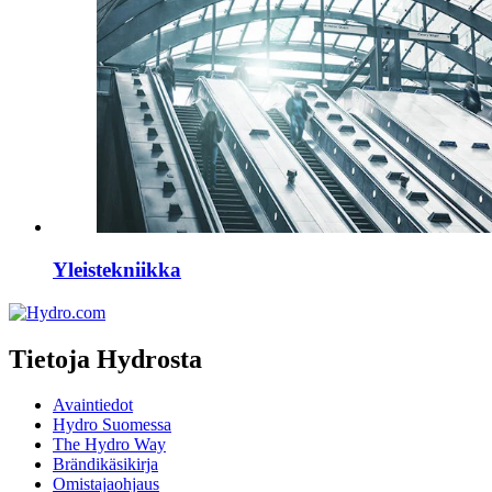
Yleistekniikka
Tietoja Hydrosta
Avaintiedot
Hydro Suomessa
The Hydro Way
Brändikäsikirja
Omistajaohjaus