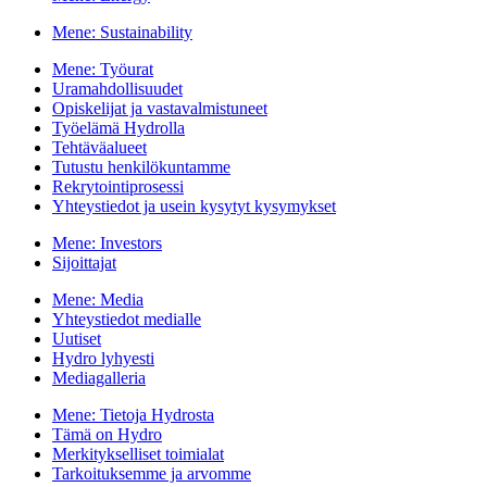
Mene:
Sustainability
Mene:
Työurat
Uramahdollisuudet
Opiskelijat ja vastavalmistuneet
Työelämä Hydrolla
Tehtäväalueet
Tutustu henkilökuntamme
Rekrytointiprosessi
Yhteystiedot ja usein kysytyt kysymykset
Mene:
Investors
Sijoittajat
Mene:
Media
Yhteystiedot medialle
Uutiset
Hydro lyhyesti
Mediagalleria
Mene:
Tietoja Hydrosta
Tämä on Hydro
Merkitykselliset toimialat
Tarkoituksemme ja arvomme