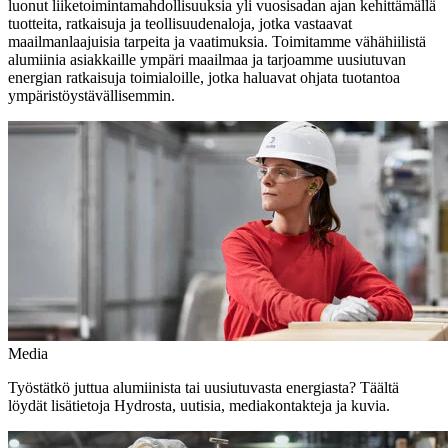
luonut liiketoimintamahdollisuuksia yli vuosisadan ajan kehittämällä
tuotteita, ratkaisuja ja teollisuudenaloja, jotka vastaavat
maailmanlaajuisia tarpeita ja vaatimuksia. Toimitamme vähähiilistä
alumiinia asiakkaille ympäri maailmaa ja tarjoamme uusiutuvan
energian ratkaisuja toimialoille, jotka haluavat ohjata tuotantoa
ympäristöystävällisemmin.
Media
Työstätkö juttua alumiinista tai uusiutuvasta energiasta? Täältä
löydät lisätietoja Hydrosta, uutisia, mediakontakteja ja kuvia.