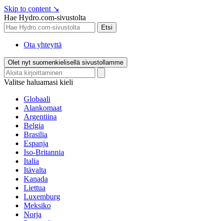
Skip to content
↘
Hae Hydro.com-sivustolta
Etsi
Ota yhteyttä
Olet nyt suomenkielisellä sivustollamme
Valitse haluamasi kieli
Globaali
Alankomaat
Argentiina
Belgia
Brasilia
Espanja
Iso-Britannia
Italia
Itävalta
Kanada
Liettua
Luxemburg
Meksiko
Norja