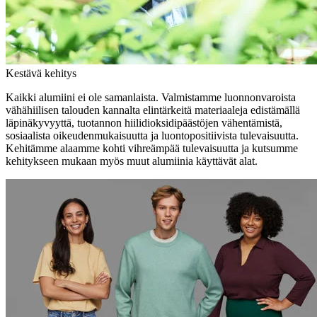
Kestävä kehitys
Kaikki alumiini ei ole samanlaista. Valmistamme luonnonvaroista
vähähiilisen talouden kannalta elintärkeitä materiaaleja edistämällä
läpinäkyvyyttä, tuotannon hiilidioksidipäästöjen vähentämistä,
sosiaalista oikeudenmukaisuutta ja luontopositiivista tulevaisuutta.
Kehitämme alaamme kohti vihreämpää tulevaisuutta ja kutsumme
kehitykseen mukaan myös muut alumiinia käyttävät alat.