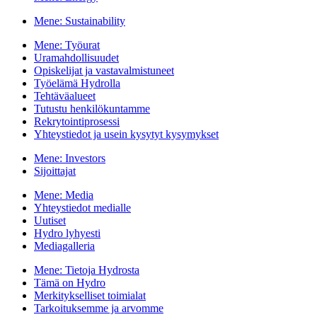
Mene:
Sustainability
Mene:
Työurat
Uramahdollisuudet
Opiskelijat ja vastavalmistuneet
Työelämä Hydrolla
Tehtäväalueet
Tutustu henkilökuntamme
Rekrytointiprosessi
Yhteystiedot ja usein kysytyt kysymykset
Mene:
Investors
Sijoittajat
Mene:
Media
Yhteystiedot medialle
Uutiset
Hydro lyhyesti
Mediagalleria
Mene:
Tietoja Hydrosta
Tämä on Hydro
Merkitykselliset toimialat
Tarkoituksemme ja arvomme