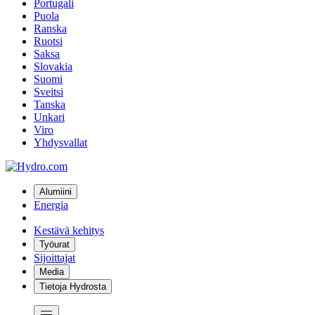
Portugali
Puola
Ranska
Ruotsi
Saksa
Slovakia
Suomi
Sveitsi
Tanska
Unkari
Viro
Yhdysvallat
Alumiini
Energia
Kestävä kehitys
Työurat
Sijoittajat
Media
Tietoja Hydrosta