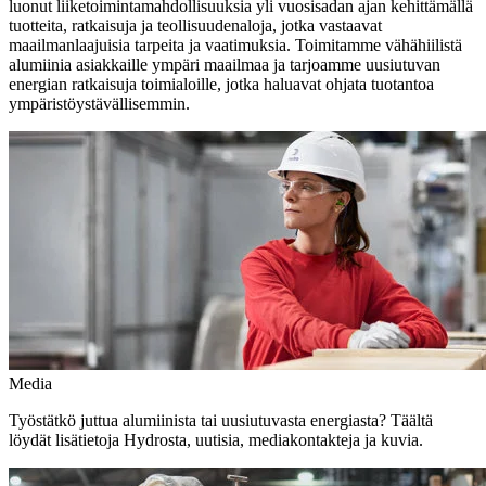
luonut liiketoimintamahdollisuuksia yli vuosisadan ajan kehittämällä
tuotteita, ratkaisuja ja teollisuudenaloja, jotka vastaavat
maailmanlaajuisia tarpeita ja vaatimuksia. Toimitamme vähähiilistä
alumiinia asiakkaille ympäri maailmaa ja tarjoamme uusiutuvan
energian ratkaisuja toimialoille, jotka haluavat ohjata tuotantoa
ympäristöystävällisemmin.
Media
Työstätkö juttua alumiinista tai uusiutuvasta energiasta? Täältä
löydät lisätietoja Hydrosta, uutisia, mediakontakteja ja kuvia.