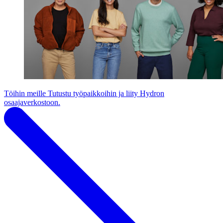
Töihin meille
Tutustu työpaikkoihin ja liity Hydron
osaajaverkostoon.