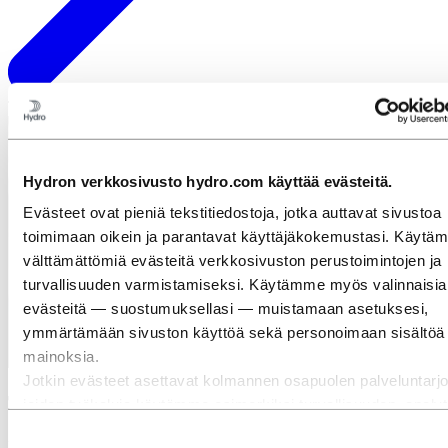
Tutustu henkilökuntamme
Hydron verkkosivusto hydro.com käyttää evästeitä.
Evästeet ovat pieniä tekstitiedostoja, jotka auttavat sivustoa
toimimaan oikein ja parantavat käyttäjäkokemustasi. Käytä
välttämättömiä evästeitä verkkosivuston perustoimintojen ja
turvallisuuden varmistamiseksi. Käytämme myös valinnaisia
evästeitä — suostumuksellasi — muistamaan asetuksesi,
ymmärtämään sivuston käyttöä sekä personoimaan sisältöä 
mainoksia.
Jotkin evästeet asettavat kolmannen osapuolen palveluntarjo
Tutustu Camilaan
joiden työkaluja käytämme esimerkiksi turvallisuuden, analyti
mainonnan tarkoituksiin. Nämä kolmannet osapuolet voivat y
Suostumuksen
Rooli: