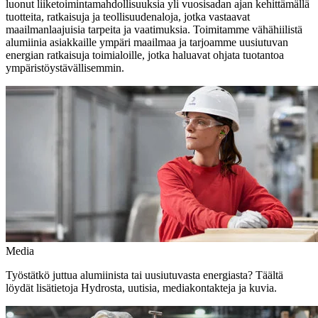
luonut liiketoimintamahdollisuuksia yli vuosisadan ajan kehittämällä
tuotteita, ratkaisuja ja teollisuudenaloja, jotka vastaavat
maailmanlaajuisia tarpeita ja vaatimuksia. Toimitamme vähähiilistä
alumiinia asiakkaille ympäri maailmaa ja tarjoamme uusiutuvan
energian ratkaisuja toimialoille, jotka haluavat ohjata tuotantoa
ympäristöystävällisemmin.
Media
Työstätkö juttua alumiinista tai uusiutuvasta energiasta? Täältä
löydät lisätietoja Hydrosta, uutisia, mediakontakteja ja kuvia.