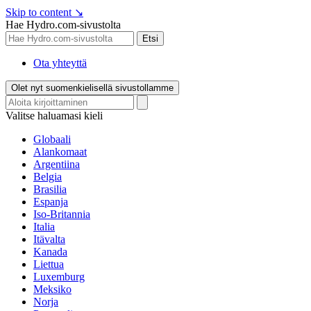
Skip to content
↘
Hae Hydro.com-sivustolta
Etsi
Ota yhteyttä
Olet nyt suomenkielisellä sivustollamme
Valitse haluamasi kieli
Globaali
Alankomaat
Argentiina
Belgia
Brasilia
Espanja
Iso-Britannia
Italia
Itävalta
Kanada
Liettua
Luxemburg
Meksiko
Norja