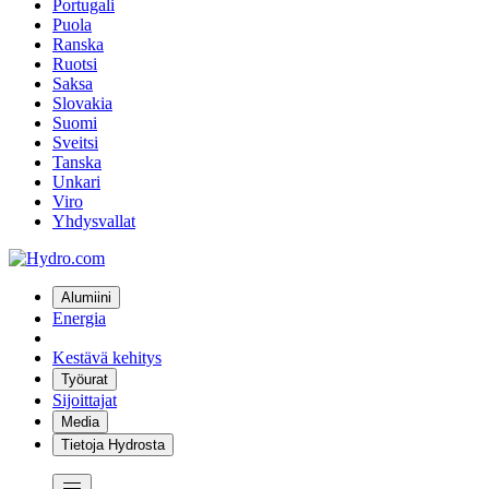
Portugali
Puola
Ranska
Ruotsi
Saksa
Slovakia
Suomi
Sveitsi
Tanska
Unkari
Viro
Yhdysvallat
Alumiini
Energia
Kestävä kehitys
Työurat
Sijoittajat
Media
Tietoja Hydrosta