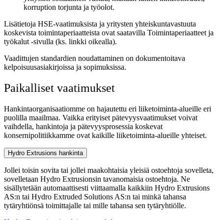
korruption torjunta ja työolot.
Lisätietoja HSE-vaatimuksista ja yritysten yhteiskuntavastuuta
koskevista toimintaperiaatteista ovat saatavilla Toimintaperiaatteet ja
työkalut -sivulla (ks. linkki oikealla).
Vaadittujen standardien noudattaminen on dokumentoitava
kelpoisuusasiakirjoissa ja sopimuksissa.
Paikalliset vaatimukset
Hankintaorganisaatiomme on hajautettu eri liiketoiminta-alueille eri
puolilla maailmaa. Vaikka erityiset pätevyysvaatimukset voivat
vaihdella, hankintoja ja pätevyysprosessia koskevat
konsernipolitiikkamme ovat kaikille liiketoiminta-alueille yhteiset.
Hydro Extrusions hankinta
Jollei toisin sovita tai jollei maakohtaisia yleisiä ostoehtoja sovelleta,
sovelletaan Hydro Extrusionsin tavanomaisia ostoehtoja. Ne
sisällytetään automaattisesti viittaamalla kaikkiin Hydro Extrusions
AS:n tai Hydro Extruded Solutions AS:n tai minkä tahansa
tytäryhtiönsä toimittajalle tai mille tahansa sen tytäryhtiölle.