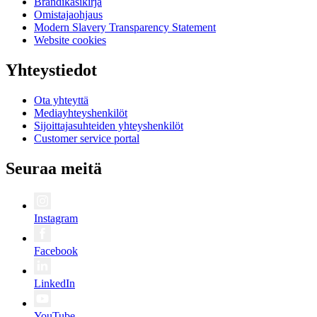
Brändikäsikirja
Omistajaohjaus
Modern Slavery Transparency Statement
Website cookies
Yhteystiedot
Ota yhteyttä
Mediayhteyshenkilöt
Sijoittajasuhteiden yhteyshenkilöt
Customer service portal
Seuraa meitä
Instagram
Facebook
LinkedIn
YouTube