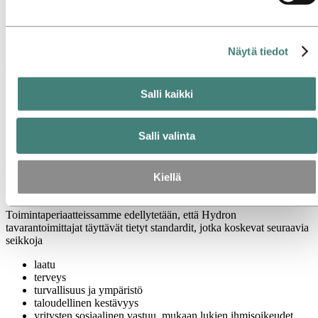
Hankinta
Näytä tiedot
Useat tuhannet toimittajamme ovat erittäin merkittäviä Hydron
arvoketjussa – ja ne ovat ratkaisevia menestyksemme jatkumisen
kannalta.
Salli kaikki
Ennen kuin toimittajat aloittavat yhteistyön Hydron kanssa, he
käyvät läpi arviointiprosessin. Yrityksemme hankintoja ja
karsintaprosessia koskevat toimintaperiaatteet ovat yhteiset kaikille
Salli valinta
liiketoiminta-alueille.
Oikealla olevista linkeistä löydät Hydron toimintaperiaatteet ja
Kiellä
työkalut, toimittajien Supplier Code of Conduct ja yleiset
hankintaehdot.
Toimintaperiaatteissamme edellytetään, että Hydron
tavarantoimittajat täyttävät tietyt standardit, jotka koskevat seuraavia
seikkoja
laatu
terveys
turvallisuus ja ympäristö
taloudellinen kestävyys
yritysten sosiaalinen vastuu, mukaan lukien ihmisoikeudet,