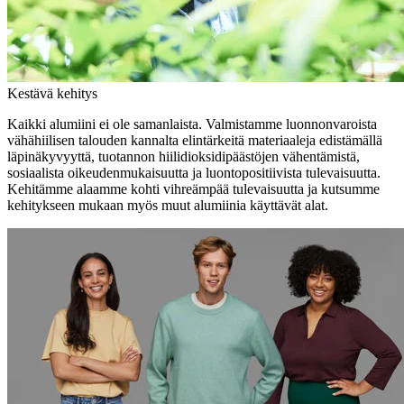
Kestävä kehitys
Kaikki alumiini ei ole samanlaista. Valmistamme luonnonvaroista
vähähiilisen talouden kannalta elintärkeitä materiaaleja edistämällä
läpinäkyvyyttä, tuotannon hiilidioksidipäästöjen vähentämistä,
sosiaalista oikeudenmukaisuutta ja luontopositiivista tulevaisuutta.
Kehitämme alaamme kohti vihreämpää tulevaisuutta ja kutsumme
kehitykseen mukaan myös muut alumiinia käyttävät alat.