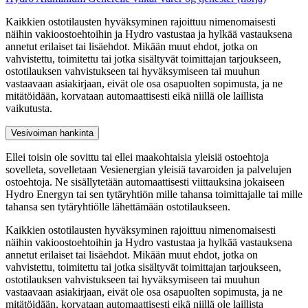
Kaikkien ostotilausten hyväksyminen rajoittuu nimenomaisesti
näihin vakioostoehtoihin ja Hydro vastustaa ja hylkää vastauksena
annetut erilaiset tai lisäehdot. Mikään muut ehdot, jotka on
vahvistettu, toimitettu tai jotka sisältyvät toimittajan tarjoukseen,
ostotilauksen vahvistukseen tai hyväksymiseen tai muuhun
vastaavaan asiakirjaan, eivät ole osa osapuolten sopimusta, ja ne
mitätöidään, korvataan automaattisesti eikä niillä ole laillista
vaikutusta.
Vesivoiman hankinta
Ellei toisin ole sovittu tai ellei maakohtaisia yleisiä ostoehtoja
sovelleta, sovelletaan Vesienergian yleisiä tavaroiden ja palvelujen
ostoehtoja. Ne sisällytetään automaattisesti viittauksina jokaiseen
Hydro Energyn tai sen tytäryhtiön mille tahansa toimittajalle tai mille
tahansa sen tytäryhtiölle lähettämään ostotilaukseen.
Kaikkien ostotilausten hyväksyminen rajoittuu nimenomaisesti
näihin vakioostoehtoihin ja Hydro vastustaa ja hylkää vastauksena
annetut erilaiset tai lisäehdot. Mikään muut ehdot, jotka on
vahvistettu, toimitettu tai jotka sisältyvät toimittajan tarjoukseen,
ostotilauksen vahvistukseen tai hyväksymiseen tai muuhun
vastaavaan asiakirjaan, eivät ole osa osapuolten sopimusta, ja ne
mitätöidään, korvataan automaattisesti eikä niillä ole laillista