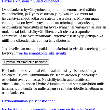
Hydro Extrusionsin yleiset ostoehdot
Ostotilauksen hyväksyminen rajoittuu nimenomaisesti näihin
vakioehtoihin, ja Hydro vastustaa ja hylkää kaikki muut tai
täydentävät ehdot, jotka on esitetty vastauksena. Mitkään muut
ehdot, jotka on hyväksytty, toimitettu toimittajan tarjouksen,
ostotilauksen vahvistuksen tai hyväksynnän tai vastaavan asiakirjan
mukana tai jotka sisältyvät siihen, eivät ole osa osapuolten
sopimusta, ja ne ovat mitättömiä, automaattisesti syrjäytettyjä eikä
niillä ole oikeudellista voimaa tai vaikutusta.
Jos sovelletaan maa- tai paikkakuntakohtaisia yleisiä ostoehtoja, ne
löytyvät
maa- tai sijaintikohtaisilta sivuilta
.
Hydroalumiinimetallin hankinta
Ellei toisin ole sovittu tai ellei maakohtaisia yleisiä ostoehtoja
sovelleta, Hydro Aluminiumin yleiset tavaroiden ja palvelujen
ostoehdot ovat voimassa. Ne sisällytetään automaattisesti
viittauksina jokaiseen Hydro Aluminiumin tai sen tytäryhtiön mille
tahansa toimittajalle tai mille tahansa sen tytäryhtiölle lähettämään
ostotilaukseen.
Hydro-alumiinin yleiset ostoehdot
Hydro Aluminium Generelle vilkår varer og tjenester (norja)