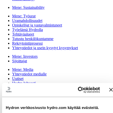
Mene:
Sustainability
Mene:
Työurat
Uramahdollisuudet
Opiskelijat ja vastavalmistuneet
Työelämä Hydrolla
Tehtäväalueet
Tutustu henkilökuntamme
Rekrytointiprosessi
Yhteystiedot ja usein kysytyt kysymykset
Mene:
Investors
Sijoittajat
Mene:
Media
Yhteystiedot medialle
Uutiset
Hydro lyhyesti
Mediagalleria
Mene:
Tietoja Hydrosta
Tämä on Hydro
Merkitykselliset toimialat
Hydron verkkosivusto hydro.com käyttää evästeitä.
Tarkoituksemme ja arvomme