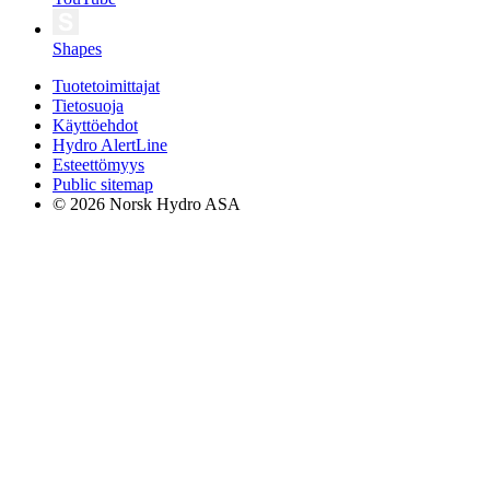
Shapes
Tuotetoimittajat
Tietosuoja
Käyttöehdot
Hydro AlertLine
Esteettömyys
Public sitemap
© 2026 Norsk Hydro ASA