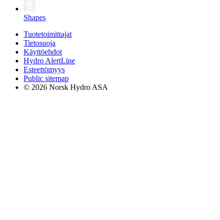
Shapes
Tuotetoimittajat
Tietosuoja
Käyttöehdot
Hydro AlertLine
Esteettömyys
Public sitemap
© 2026 Norsk Hydro ASA