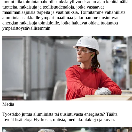
luonut liiketoimintamahdollisuuksia yli vuosisadan ajan kehittämällä
tuotteita, ratkaisuja ja teollisuudenaloja, jotka vastaavat
maailmanlaajuisia tarpeita ja vaatimuksia. Toimitamme vähähiilistä
alumiinia asiakkaille ympäri maailmaa ja tarjoamme uusiutuvan
energian ratkaisuja toimialoille, jotka haluavat ohjata tuotantoa
ympäristöystävällisemmin.
Media
Työstätkö juttua alumiinista tai uusiutuvasta energiasta? Täältä
löydät lisätietoja Hydrosta, uutisia, mediakontakteja ja kuvia.