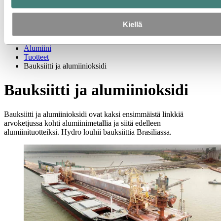
Alumiinioksidi
Toimialat, joita palvelemme
Tietoa alumiinista
Kiellä
Innovaatio sekä tutkimus- ja kehitystyö
Alumiini
Tuotteet
Bauksiitti ja alumiinioksidi
Bauksiitti ja alumiinioksidi
Bauksiitti ja alumiinioksidi ovat kaksi ensimmäistä linkkiä
arvoketjussa kohti alumiinimetallia ja siitä edelleen
alumiinituotteiksi. Hydro louhii bauksiittia Brasiliassa.