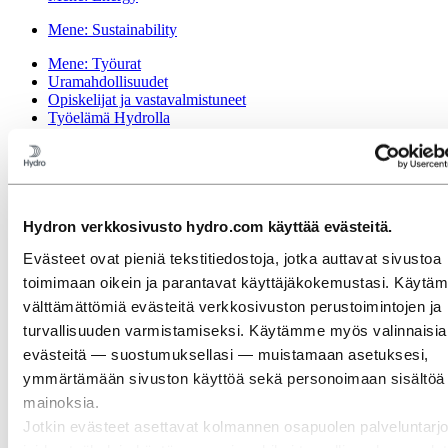
Mene:
Sustainability
Mene:
Työurat
Uramahdollisuudet
Opiskelijat ja vastavalmistuneet
Työelämä Hydrolla
Tehtäväalueet
Tutustu henkilökuntamme
Rekrytointiprosessi
Yhteystiedot ja usein kysytyt kysymykset
Mene:
Investors
Hydron verkkosivusto hydro.com käyttää evästeitä.
Sijoittajat
Evästeet ovat pieniä tekstitiedostoja, jotka auttavat sivustoa
Mene:
Media
toimimaan oikein ja parantavat käyttäjäkokemustasi. Käytä
Yhteystiedot medialle
välttämättömiä evästeitä verkkosivuston perustoimintojen ja
Uutiset
Hydro lyhyesti
turvallisuuden varmistamiseksi. Käytämme myös valinnaisia
Mediagalleria
evästeitä — suostumuksellasi — muistamaan asetuksesi,
ymmärtämään sivuston käyttöä sekä personoimaan sisältöä 
Mene:
Tietoja Hydrosta
Tämä on Hydro
mainoksia.
Merkitykselliset toimialat
Jotkin evästeet asettavat kolmannen osapuolen palveluntarjo
Tarkoituksemme ja arvomme