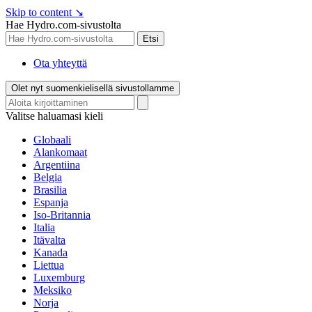
Skip to content
↘
Hae Hydro.com-sivustolta
Etsi
Ota yhteyttä
Olet nyt suomenkielisellä sivustollamme
Valitse haluamasi kieli
Globaali
Alankomaat
Argentiina
Belgia
Brasilia
Espanja
Iso-Britannia
Italia
Itävalta
Kanada
Liettua
Luxemburg
Meksiko
Norja