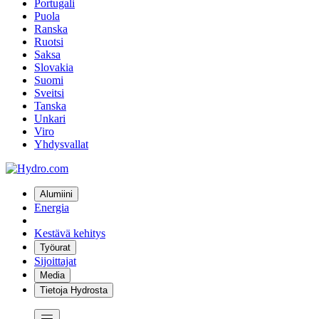
Portugali
Puola
Ranska
Ruotsi
Saksa
Slovakia
Suomi
Sveitsi
Tanska
Unkari
Viro
Yhdysvallat
Alumiini
Energia
Kestävä kehitys
Työurat
Sijoittajat
Media
Tietoja Hydrosta