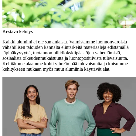
Kestävä kehitys
Kaikki alumiini ei ole samanlaista. Valmistamme luonnonvaroista
vähähiilisen talouden kannalta elintärkeitä materiaaleja edistämällä
läpinäkyvyyttä, tuotannon hiilidioksidipäästöjen vähentämistä,
sosiaalista oikeudenmukaisuutta ja luontopositiivista tulevaisuutta.
Kehitämme alaamme kohti vihreämpää tulevaisuutta ja kutsumme
kehitykseen mukaan myös muut alumiinia käyttävät alat.