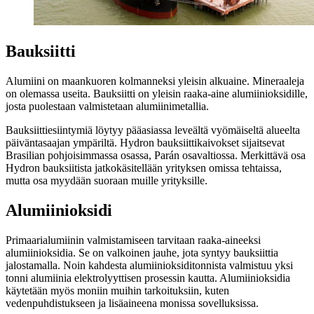
Bauksiitti
Alumiini on maankuoren kolmanneksi yleisin alkuaine. Mineraaleja
on olemassa useita. Bauksiitti on yleisin raaka-aine alumiinioksidille,
josta puolestaan valmistetaan alumiinimetallia.
Bauksiittiesiintymiä löytyy pääasiassa leveältä vyömäiseltä alueelta
päiväntasaajan ympäriltä. Hydron bauksiittikaivokset sijaitsevat
Brasilian pohjoisimmassa osassa, Parán osavaltiossa. Merkittävä osa
Hydron bauksiitista jatkokäsitellään yrityksen omissa tehtaissa,
mutta osa myydään suoraan muille yrityksille.
Alumiinioksidi
Primaarialumiinin valmistamiseen tarvitaan raaka-aineeksi
alumiinioksidia. Se on valkoinen jauhe, jota syntyy bauksiittia
jalostamalla. Noin kahdesta alumiinioksiditonnista valmistuu yksi
tonni alumiinia elektrolyyttisen prosessin kautta. Alumiinioksidia
käytetään myös moniin muihin tarkoituksiin, kuten
vedenpuhdistukseen ja lisäaineena monissa sovelluksissa.