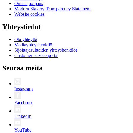
Omistajaohjaus
Modern Slavery Transparency Statement
Website cookies
Yhteystiedot
Ota yhteyttä
Mediayhteyshenkilöt
Sijoittajasuhteiden yhteyshenkilöt
Customer service portal
Seuraa meitä
Instagram
Facebook
LinkedIn
YouTube