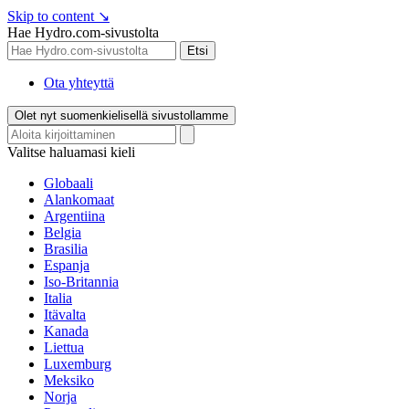
Skip to content
↘
Hae Hydro.com-sivustolta
Etsi
Ota yhteyttä
Olet nyt suomenkielisellä sivustollamme
Valitse haluamasi kieli
Globaali
Alankomaat
Argentiina
Belgia
Brasilia
Espanja
Iso-Britannia
Italia
Itävalta
Kanada
Liettua
Luxemburg
Meksiko
Norja