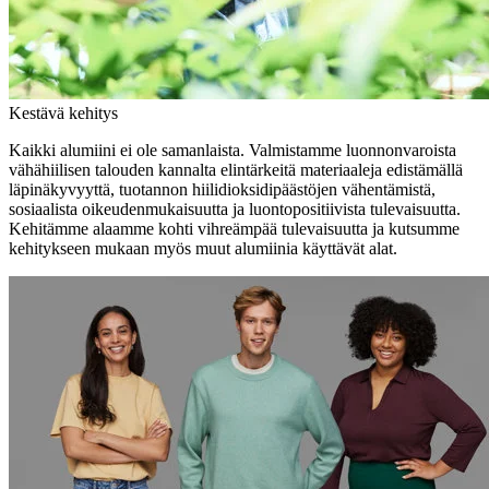
Kestävä kehitys
Kaikki alumiini ei ole samanlaista. Valmistamme luonnonvaroista
vähähiilisen talouden kannalta elintärkeitä materiaaleja edistämällä
läpinäkyvyyttä, tuotannon hiilidioksidipäästöjen vähentämistä,
sosiaalista oikeudenmukaisuutta ja luontopositiivista tulevaisuutta.
Kehitämme alaamme kohti vihreämpää tulevaisuutta ja kutsumme
kehitykseen mukaan myös muut alumiinia käyttävät alat.