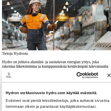
Tietoja Hydrosta
Hydro on johtava alumiini- ja uusiutuvan energian yritys, joka
rakentaa liiketoimintaa ja kumppanuuksia kestävämpää tulevaisuutta
varten. Meillä on 32 000 työntekijää yli 140 toimipaikassa 40
maassa.
Mene:
Alumiini
Tuotteet
Toimialat, joita palvelemme
Hydron verkkosivusto hydro.com käyttää evästeitä.
Tietoa alumiinista
Evästeet ovat pieniä tekstitiedostoja, jotka auttavat sivustoa
Innovaatio sekä tutkimus- ja kehitystyö
toimimaan oikein ja parantavat käyttäjäkokemustasi.
Mene:
Energy