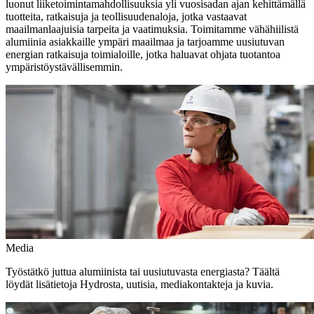
luonut liiketoimintamahdollisuuksia yli vuosisadan ajan kehittämällä
tuotteita, ratkaisuja ja teollisuudenaloja, jotka vastaavat
maailmanlaajuisia tarpeita ja vaatimuksia. Toimitamme vähähiilistä
alumiinia asiakkaille ympäri maailmaa ja tarjoamme uusiutuvan
energian ratkaisuja toimialoille, jotka haluavat ohjata tuotantoa
ympäristöystävällisemmin.
Media
Työstätkö juttua alumiinista tai uusiutuvasta energiasta? Täältä
löydät lisätietoja Hydrosta, uutisia, mediakontakteja ja kuvia.