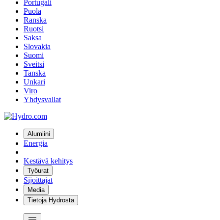
Portugali
Puola
Ranska
Ruotsi
Saksa
Slovakia
Suomi
Sveitsi
Tanska
Unkari
Viro
Yhdysvallat
Alumiini
Energia
Kestävä kehitys
Työurat
Sijoittajat
Media
Tietoja Hydrosta