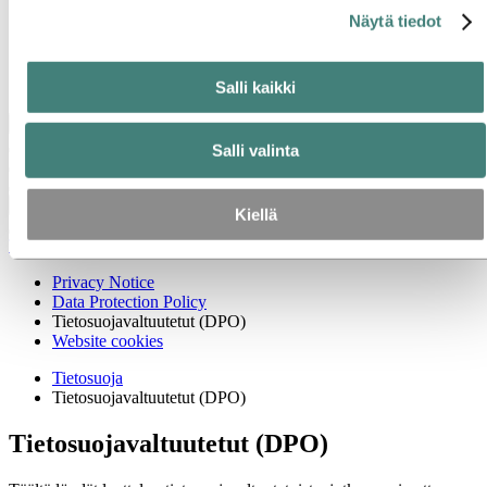
Strategiamme
Näytä tiedot
Toimipaikat Suomessa
Hankinta
Stories by Hydro
Kumppanit ja asiakkaat
Salli kaikki
Takaisin päävalikkoon
Salli valinta
Sulje
Kiellä
Tietosuoja
Privacy Notice
Data Protection Policy
Tietosuojavaltuutetut (DPO)
Website cookies
Tietosuoja
Tietosuojavaltuutetut (DPO)
Tietosuojavaltuutetut (DPO)