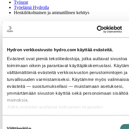
Työurat
Työelämä Hydrolla
Henkilökohtainen ja ammatillinen kehitys
Henkilökohtainen ja ammatillinen kehitys
Tavoitteenamme on luoda elinvoimaisempia yhteiskuntia
kehittämällä luonnonvaroja tuotteiksi ja ratkaisuiksi innovatiivisilla
ja tehokkailla tavoilla. Muutamme alumiiniteollisuuden pelisääntöjä
Hydron verkkosivusto hydro.com käyttää evästeitä.
tarjotaksemme vähähiilistä ja kierrätettyä alumiinia, joka on
ratkaisevan tärkeää maailman nopealle kehitykselle.
Evästeet ovat pieniä tekstitiedostoja, jotka auttavat sivustoa
toimimaan oikein ja parantavat käyttäjäkokemustasi. Käytä
välttämättömiä evästeitä verkkosivuston perustoimintojen ja
turvallisuuden varmistamiseksi. Käytämme myös valinnaisia
evästeitä — suostumuksellasi — muistamaan asetuksesi,
ymmärtämään sivuston käyttöä sekä personoimaan sisältöä 
mainoksia.
Jotkin evästeet asettavat kolmannen osapuolen
palveluntarjoajat, joiden työkaluja käytämme esimerkiksi
turvallisuuden, analytiikan tai mainonnan tarkoituksiin. Nämä
Suostumuksen
kolmannet osapuolet voivat yhdistää evästeiden kautta
Välttämätön