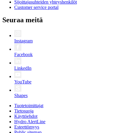
Sijoittajasuhteiden yhteyshenkilöt
Customer service portal
Seuraa meitä
Instagram
Facebook
LinkedIn
YouTube
Shapes
Tuotetoimittajat
Tietosuoja
Käyttöehdot
Hydro AlertLine
Esteettömyys
Public sitemap