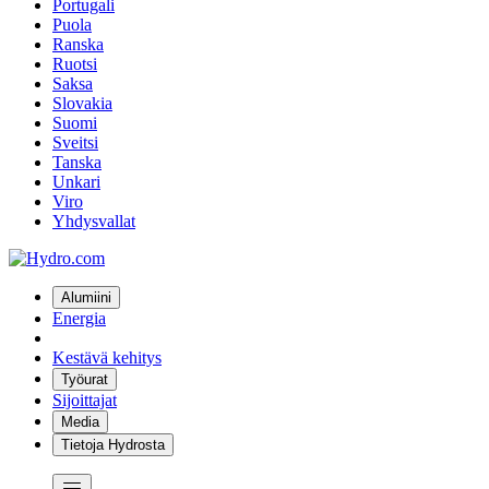
Portugali
Puola
Ranska
Ruotsi
Saksa
Slovakia
Suomi
Sveitsi
Tanska
Unkari
Viro
Yhdysvallat
Alumiini
Energia
Kestävä kehitys
Työurat
Sijoittajat
Media
Tietoja Hydrosta