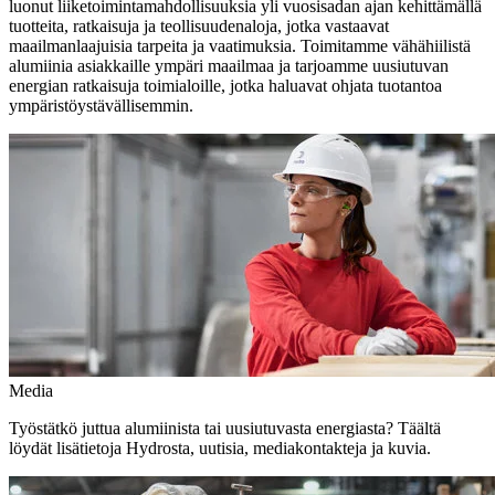
luonut liiketoimintamahdollisuuksia yli vuosisadan ajan kehittämällä
tuotteita, ratkaisuja ja teollisuudenaloja, jotka vastaavat
maailmanlaajuisia tarpeita ja vaatimuksia. Toimitamme vähähiilistä
alumiinia asiakkaille ympäri maailmaa ja tarjoamme uusiutuvan
energian ratkaisuja toimialoille, jotka haluavat ohjata tuotantoa
ympäristöystävällisemmin.
Media
Työstätkö juttua alumiinista tai uusiutuvasta energiasta? Täältä
löydät lisätietoja Hydrosta, uutisia, mediakontakteja ja kuvia.