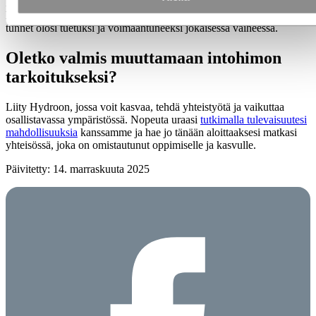
keskusteluja esihenkilösi kanssa vuoden aikana. Yhdessä käymme
läpi tavoitteesi, edistymisesi ja taidot, joita haluat kehittää, jotta
tunnet olosi tuetuksi ja voimaantuneeksi jokaisessa vaiheessa.
Oletko valmis muuttamaan intohimon
tarkoitukseksi?
Liity Hydroon, jossa voit kasvaa, tehdä yhteistyötä ja vaikuttaa
osallistavassa ympäristössä. Nopeuta uraasi
tutkimalla tulevaisuutesi
mahdollisuuksia
kanssamme ja hae jo tänään aloittaaksesi matkasi
yhteisössä, joka on omistautunut oppimiselle ja kasvulle.
Päivitetty: 14. marraskuuta 2025