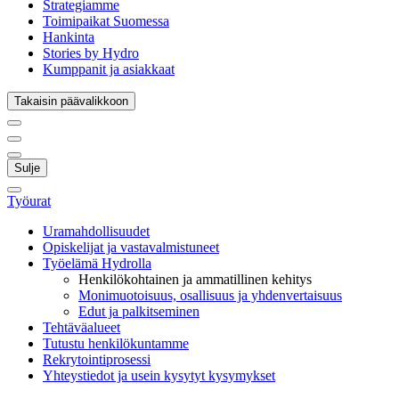
Strategiamme
Toimipaikat Suomessa
Hankinta
Stories by Hydro
Kumppanit ja asiakkaat
Takaisin päävalikkoon
Sulje
Työurat
Uramahdollisuudet
Opiskelijat ja vastavalmistuneet
Työelämä Hydrolla
Henkilökohtainen ja ammatillinen kehitys
Monimuotoisuus, osallisuus ja yhdenvertaisuus
Edut ja palkitseminen
Tehtäväalueet
Tutustu henkilökuntamme
Rekrytointiprosessi
Yhteystiedot ja usein kysytyt kysymykset