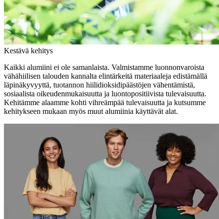
Kestävä kehitys
Kaikki alumiini ei ole samanlaista. Valmistamme luonnonvaroista
vähähiilisen talouden kannalta elintärkeitä materiaaleja edistämällä
läpinäkyvyyttä, tuotannon hiilidioksidipäästöjen vähentämistä,
sosiaalista oikeudenmukaisuutta ja luontopositiivista tulevaisuutta.
Kehitämme alaamme kohti vihreämpää tulevaisuutta ja kutsumme
kehitykseen mukaan myös muut alumiinia käyttävät alat.