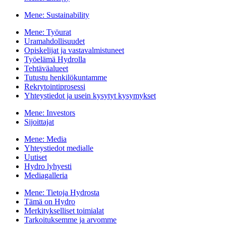
Mene:
Sustainability
Mene:
Työurat
Uramahdollisuudet
Opiskelijat ja vastavalmistuneet
Työelämä Hydrolla
Tehtäväalueet
Tutustu henkilökuntamme
Rekrytointiprosessi
Yhteystiedot ja usein kysytyt kysymykset
Mene:
Investors
Sijoittajat
Mene:
Media
Yhteystiedot medialle
Uutiset
Hydro lyhyesti
Mediagalleria
Mene:
Tietoja Hydrosta
Tämä on Hydro
Merkitykselliset toimialat
Tarkoituksemme ja arvomme