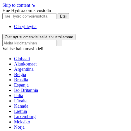
Skip to content
↘
Hae Hydro.com-sivustolta
Etsi
Ota yhteyttä
Olet nyt suomenkielisellä sivustollamme
Valitse haluamasi kieli
Globaali
Alankomaat
Argentiina
Belgia
Brasilia
Espanja
Iso-Britannia
Italia
Itävalta
Kanada
Liettua
Luxemburg
Meksiko
Norja