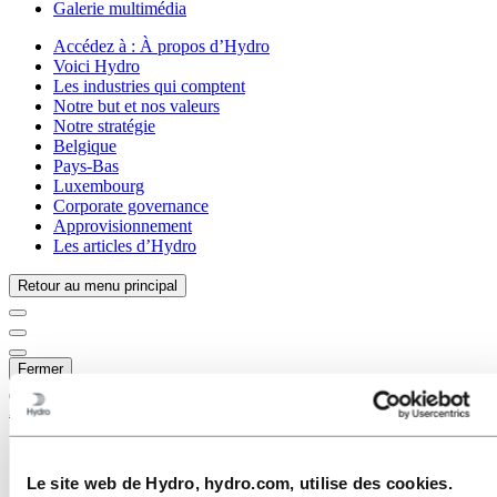
Galerie multimédia
Accédez à :
À propos d’Hydro
Voici Hydro
Les industries qui comptent
Notre but et nos valeurs
Notre stratégie
Belgique
Pays-Bas
Luxembourg
Corporate governance
Approvisionnement
Les articles d’Hydro
Retour au menu principal
Fermer
À propos d’Hydro
Voici Hydro
Les industries qui comptent
Le site web de Hydro, hydro.com, utilise des cookies.
Notre but et nos valeurs