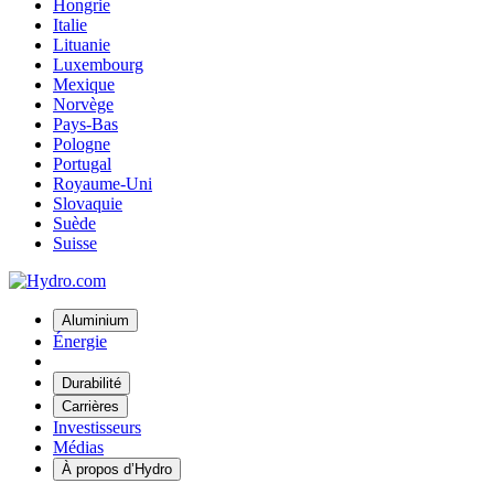
Hongrie
Italie
Lituanie
Luxembourg
Mexique
Norvège
Pays-Bas
Pologne
Portugal
Royaume-Uni
Slovaquie
Suède
Suisse
Aluminium
Énergie
Durabilité
Carrières
Investisseurs
Médias
À propos d’Hydro