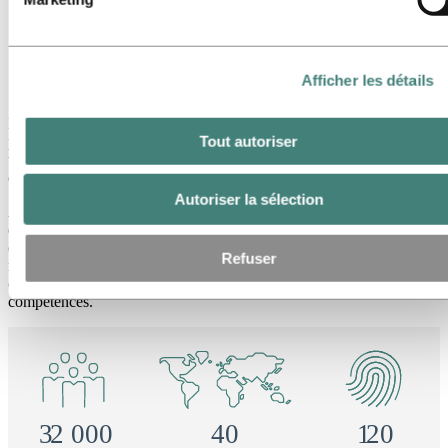
Afficher les détails
Depuis 1905, Hydro transforme les ressources naturelles en produits
Tout autoriser
précieux pour les êtres humains et les entreprises, créant un lieu de
travail sûr et sécurisé pour ses 32 000 collaborateurs répartis sur plus
de 140 sites dans 40 pays.
Autoriser la sélection
Aujourd’hui, elle possède et exploite diverses entreprises, et investit
dans des industries durables. Hydro est présente dans un large
éventail de segments de marché pour l’aluminium, l’énergie, le
Refuser
recyclage des métaux, les énergies renouvelables et les batteries,
offrant une richesse unique en matière de connaissances et de
compétences.
3
2 000
40
1
20