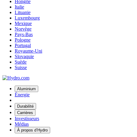
Hongrie
Italie
Lituanie
Luxembourg
Mexique
Norvège
Pays-Bas
Pologne
Portugal
Royaume-Uni
Slovaquie
Suède
Suisse
Aluminium
Énergie
Durabilité
Carrières
Investisseurs
Médias
À propos d’Hydro