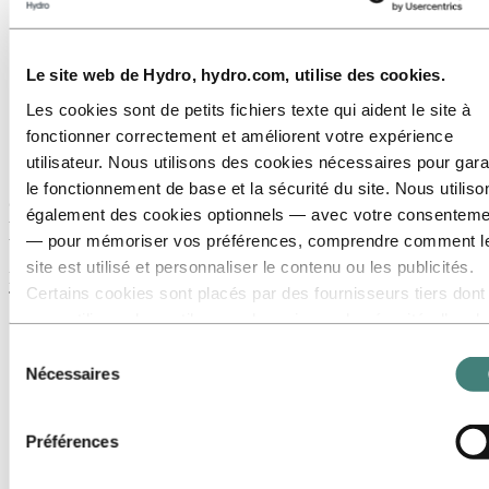
Domaines de carrière
Rencontrez nos gens
Parcours de recrutement
Contact et FAQ
Le site web de Hydro, hydro.com, utilise des cookies.
Carrières
Les cookies sont de petits fichiers texte qui aident le site à
Contact et FAQ
fonctionner correctement et améliorent votre expérience
utilisateur. Nous utilisons des cookies nécessaires pour gara
Questions fréquemment posées sur les
le fonctionnement de base et la sécurité du site. Nous utiliso
carrières dans le secteur de
également des cookies optionnels — avec votre consenteme
l'hydroélectricité
— pour mémoriser vos préférences, comprendre comment l
site est utilisé et personnaliser le contenu ou les publicités.
Des questions sur le processus de recrutement chez Hydro ?
Certains cookies sont placés par des fournisseurs tiers dont
Trouvez toutes les réponses ici.
nous utilisons les outils pour des raisons de sécurité, d’anal
ou de publicité. Ces tiers peuvent combiner les informations
Sélection
collectées lors de votre utilisation de notre site avec d’autres
Nécessaires
du
données que vous leur avez fournies ou qu’ils ont collectées
consentement
lors de votre utilisation de leurs services. Le tiers indiqué
Préférences
comme responsable d’un cookie tiers est le Responsable du
traitement des données personnelles collectées par les cook