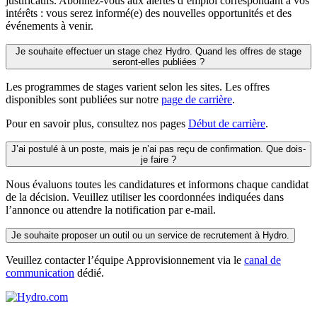
justificatifs
.
Abonnez-vous
aux
alertes
d’emploi
correspondant
à
vos
intérêts
:
vous
serez
informé
(e) des
nouvelles
opportunités
et des
événements
à
venir
.
Je souhaite effectuer un stage chez Hydro. Quand les offres de stage
seront-elles publiées ?
Les programmes de stages
varient
selon
les sites. Les
offres
disponibles
sont
publiées
sur notre
page de carrière
.
Pour
en
savoir plus,
consultez
nos pages
Début de carrière
.
J’ai postulé à un poste, mais je n’ai pas reçu de confirmation. Que dois-
je faire ?
Nous
évaluons
toutes
les candidatures et
informons
chaque
candidat
de la
décision
.
Veuillez
utiliser
les
coordonnées
indiquées
dans
l’annonce
ou
attendre
la notification par e-mail.
Je souhaite proposer un outil ou un service de recrutement à Hydro.
Veuillez contacter l’équipe Approvisionnement via le
canal de
communication
dédié.