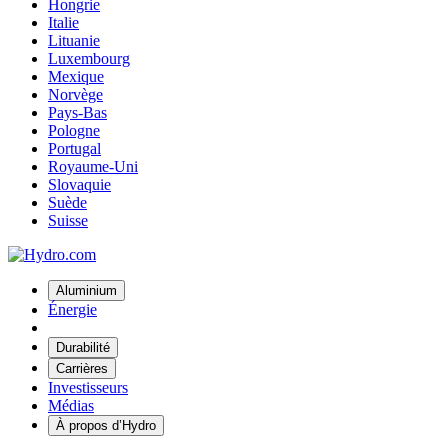
Hongrie
Italie
Lituanie
Luxembourg
Mexique
Norvège
Pays-Bas
Pologne
Portugal
Royaume-Uni
Slovaquie
Suède
Suisse
Aluminium
Énergie
Durabilité
Carrières
Investisseurs
Médias
À propos d’Hydro