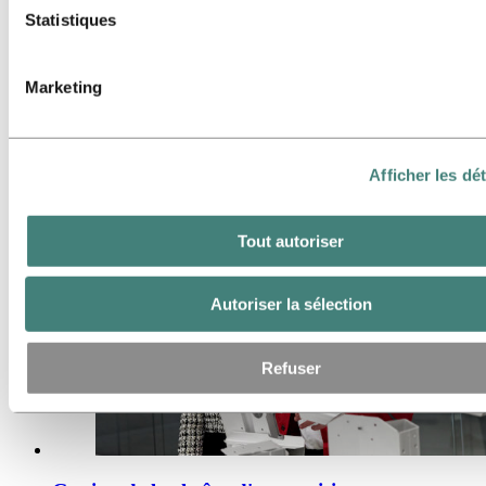
liste des cookies ci‑dessous.
Statistiques
Marketing
Finance et comptabilité
Afficher les dét
Tout autoriser
Autoriser la sélection
Refuser