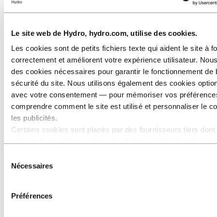
Le site web de Hydro, hydro.com, utilise des cookies.
Les cookies sont de petits fichiers texte qui aident le site à f
correctement et améliorent votre expérience utilisateur. Nous
des cookies nécessaires pour garantir le fonctionnement de 
sécurité du site. Nous utilisons également des cookies opti
avec votre consentement — pour mémoriser vos préférence
comprendre comment le site est utilisé et personnaliser le c
les publicités.
Certains cookies sont placés par des fournisseurs tiers dont
Amélioration continue
utilisons les outils pour des raisons de sécurité, d’analyse o
publicité. Ces tiers peuvent combiner les informations collec
Sélection
de votre utilisation de notre site avec d’autres données que 
Nécessaires
du
avez fournies ou qu’ils ont collectées lors de votre utilisation
consentement
services. Le tiers indiqué comme responsable d’un cookie tie
Préférences
Responsable du traitement des données personnelles collec
les cookies correspondants. Vous pouvez consulter ces tiers