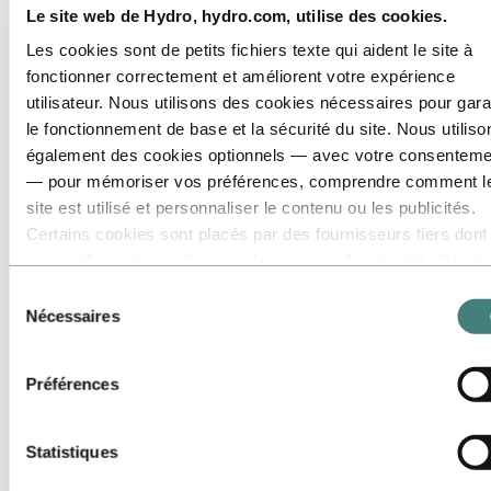
Domaines de carrière
Le site web de Hydro, hydro.com, utilise des cookies.
Communication
Les cookies sont de petits fichiers texte qui aident le site à
Ingénierie
Finance et comptabilité
fonctionner correctement et améliorent votre expérience
Santé, sécurité et environnement (HSE)
utilisateur. Nous utilisons des cookies nécessaires pour gara
Ressources humaines
le fonctionnement de base et la sécurité du site. Nous utiliso
Informatique
Légal
également des cookies optionnels — avec votre consenteme
Entretien
— pour mémoriser vos préférences, comprendre comment l
Excellence opérationnelle
site est utilisé et personnaliser le contenu ou les publicités.
Gestion de portefeuille et trading
Approvisionnement
Certains cookies sont placés par des fournisseurs tiers dont
Production
nous utilisons les outils pour des raisons de sécurité, d’anal
Gestion de projet
ou de publicité. Ces tiers peuvent combiner les informations
Recherche et développement
Sélection
Ventes et marketing
collectées lors de votre utilisation de notre site avec d’autres
Nécessaires
du
Stratégie et développement des affaires
données que vous leur avez fournies ou qu’ils ont collectées
Gestion de la chaîne d'approvisionnement
consentement
lors de votre utilisation de leurs services. Le tiers indiqué
Durabilité
Préférences
Rencontrez nos gens
comme responsable d’un cookie tiers est le Responsable du
Parcours de recrutement
traitement des données personnelles collectées par les cook
Contact et FAQ
correspondants. Vous pouvez consulter ces tiers dans la list
Statistiques
Carrières
des cookies ci‑dessous.
Domaines de carrière