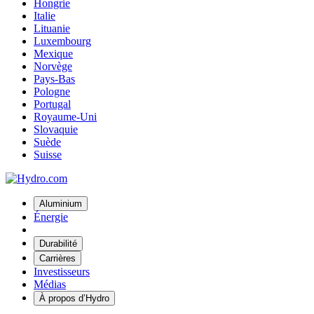
Hongrie
Italie
Lituanie
Luxembourg
Mexique
Norvège
Pays-Bas
Pologne
Portugal
Royaume-Uni
Slovaquie
Suède
Suisse
Aluminium
Énergie
Durabilité
Carrières
Investisseurs
Médias
À propos d’Hydro