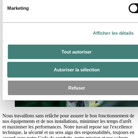
Entretien
Marketing
Entretien
L’entretien dans le secteur hydroélectrique joue un rôle essentiel
Afficher les détails
pour assurer la fiabilité, la sécurité et l’efficacité de nos opérations et
de nos infrastructures.
Tout autoriser
Autoriser la sélection
Refuser
Nous travaillons sans relâche pour assurer le bon fonctionnement de
nos équipements et de nos installations, minimiser les temps d'arrêt
et maximiser les performances. Notre travail repose sur l'excellence
technique, la sécurité et un sens aigu des responsabilités, toujours en
accord avec notre Code de conduite, notre mission et nos valeurs.