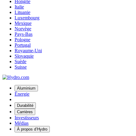
Hongrie
Italie
Lituanie
Luxembourg
Mexique
Norvège
Pays-Bas
Pologne
Portugal
Royaume-Uni
Slovaquie
Suède
Suisse
Aluminium
Énergie
Durabilité
Carrières
Investisseurs
Médias
À propos d’Hydro