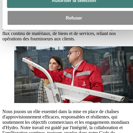
Autoriser la sélection
Gestion de la chaîne d'approvisionnement
Gestion de la chaîne d'approvisionnement
Refuser
La gestion de la chaîne d’approvisionnement chez Hydro garantit un
flux continu de matériaux, de biens et de services, reliant nos
opérations des fournisseurs aux clients.
Nous jouons un rôle essentiel dans la mise en place de chaînes
d'approvisionnement efficaces, responsables et résilientes, qui
soutiennent les objectifs commerciaux et les engagements mondiaux
d'Hydro. Notre travail est guidé par l'intégrité, la collaboration et
l'amélioration continue, toujours ancrées dans notre Code de