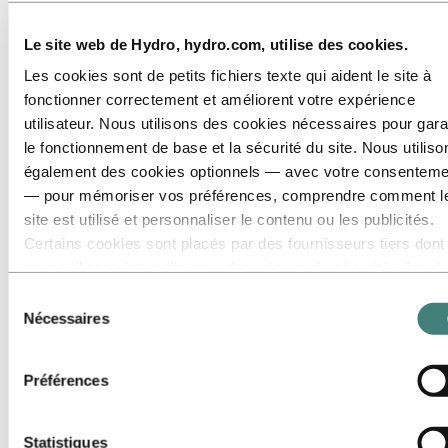
Domaines de carrière
Communication
Le site web de Hydro, hydro.com, utilise des cookies.
Ingénierie
Finance et comptabilité
Les cookies sont de petits fichiers texte qui aident le site à
Santé, sécurité et environnement (HSE)
fonctionner correctement et améliorent votre expérience
Ressources humaines
Informatique
utilisateur. Nous utilisons des cookies nécessaires pour gara
Légal
le fonctionnement de base et la sécurité du site. Nous utiliso
Entretien
également des cookies optionnels — avec votre consenteme
Excellence opérationnelle
Gestion de portefeuille et trading
— pour mémoriser vos préférences, comprendre comment l
Approvisionnement
site est utilisé et personnaliser le contenu ou les publicités.
Production
Certains cookies sont placés par des fournisseurs tiers dont
Gestion de projet
Recherche et développement
nous utilisons les outils pour des raisons de sécurité, d’anal
Ventes et marketing
ou de publicité. Ces tiers peuvent combiner les informations
Stratégie et développement des affaires
Sélection
collectées lors de votre utilisation de notre site avec d’autres
Gestion de la chaîne d'approvisionnement
Nécessaires
du
Durabilité
données que vous leur avez fournies ou qu’ils ont collectées
consentement
Rencontrez nos gens
lors de votre utilisation de leurs services. Le tiers indiqué
Parcours de recrutement
Préférences
comme responsable d’un cookie tiers est le Responsable du
Contact et FAQ
traitement des données personnelles collectées par les cook
Carrières
correspondants. Vous pouvez consulter ces tiers dans la list
Domaines de carrière
Statistiques