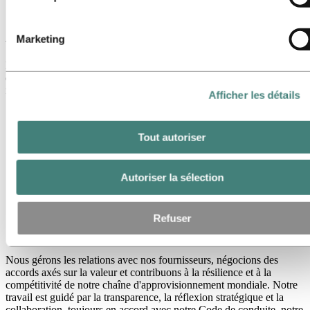
Approvisionnement
des cookies ci‑dessous.
Approvisionnement
Marketing
Les achats chez Hydro garantissent que nous nous approvisionnons
en biens et services appropriés pour soutenir nos opérations de
manière efficace et responsable.
Afficher les détails
Tout autoriser
Autoriser la sélection
Refuser
Nous gérons les relations avec nos fournisseurs, négocions des
accords axés sur la valeur et contribuons à la résilience et à la
compétitivité de notre chaîne d'approvisionnement mondiale. Notre
travail est guidé par la transparence, la réflexion stratégique et la
collaboration, toujours en accord avec notre Code de conduite, notre