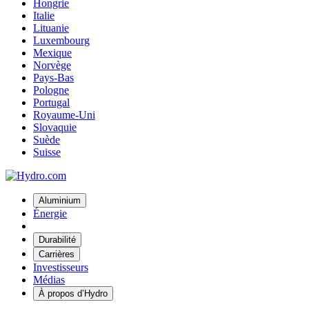
Hongrie
Italie
Lituanie
Luxembourg
Mexique
Norvège
Pays-Bas
Pologne
Portugal
Royaume-Uni
Slovaquie
Suède
Suisse
Aluminium
Énergie
Durabilité
Carrières
Investisseurs
Médias
À propos d’Hydro