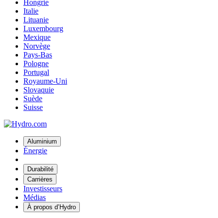
Hongrie
Italie
Lituanie
Luxembourg
Mexique
Norvège
Pays-Bas
Pologne
Portugal
Royaume-Uni
Slovaquie
Suède
Suisse
Aluminium
Énergie
Durabilité
Carrières
Investisseurs
Médias
À propos d’Hydro