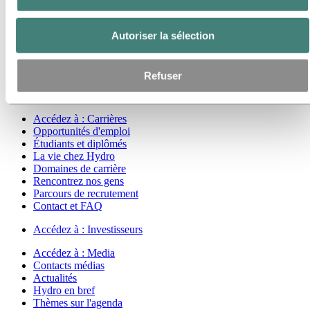
Accédez à :
Energy
Accédez à :
Durabilité
Autoriser la sélection
Notre approche
Rapports de développement durable
Feuille de route vers la neutralité carbone
Refuser
Opérant en Amazonie brésilienne
Contact développement durable
Accédez à :
Carrières
Opportunités d'emploi
Étudiants et diplômés
La vie chez Hydro
Domaines de carrière
Rencontrez nos gens
Parcours de recrutement
Contact et FAQ
Accédez à :
Investisseurs
Accédez à :
Media
Contacts médias
Actualités
Hydro en bref
Thèmes sur l'agenda