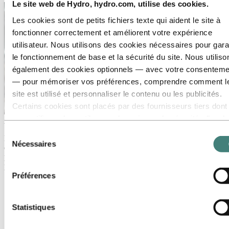
Le site web de Hydro, hydro.com, utilise des cookies.
Les cookies sont de petits fichiers texte qui aident le site à
fonctionner correctement et améliorent votre expérience
utilisateur. Nous utilisons des cookies nécessaires pour gara
le fonctionnement de base et la sécurité du site. Nous utiliso
également des cookies optionnels — avec votre consenteme
— pour mémoriser vos préférences, comprendre comment l
site est utilisé et personnaliser le contenu ou les publicités.
Certains cookies sont placés par des fournisseurs tiers dont
nous utilisons les outils pour des raisons de sécurité, d’anal
À propos d’Hydro
ou de publicité. Ces tiers peuvent combiner les informations
Sélection
Hydro est une entreprise leader dans le domaine de l’aluminium et
collectées lors de votre utilisation de notre site avec d’autres
Nécessaires
du
des énergies renouvelables qui développe des entreprises et des
données que vous leur avez fournies ou qu’ils ont collectées
partenariats pour un avenir plus durable. Elle emploie 32 000
consentement
personnes dans plus de 140 sites et 40 pays.
lors de votre utilisation de leurs services. Le tiers indiqué
Préférences
comme responsable d’un cookie tiers est le Responsable du
Accédez à :
Aluminium
traitement des données personnelles collectées par les cook
Produits
Nous sommes au service des industries
correspondants. Vous pouvez consulter ces tiers dans la list
Statistiques
À propos de l'aluminium
des cookies ci‑dessous.
Innovation et R&D