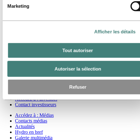
Accédez à :
Energy
Marketing
Accédez à :
Développement durable
Notre approche
Rapport de développement durable
Afficher les détails
Feuille de route vers la neutralité carbone
Contact développement durable
Accédez à :
Carrières
Tout autoriser
Postes vacants
Étudiants et diplômés
La vie chez Hydro
Autoriser la sélection
Domaines de carrière
Rencontrez nos gens
Parcours de recrutement
Refuser
FAQ Carrières Hydro
Accédez à :
Investors
Contact investisseurs
Accédez à :
Médias
Contacts médias
Actualités
Hydro en bref
Galerie multimédia