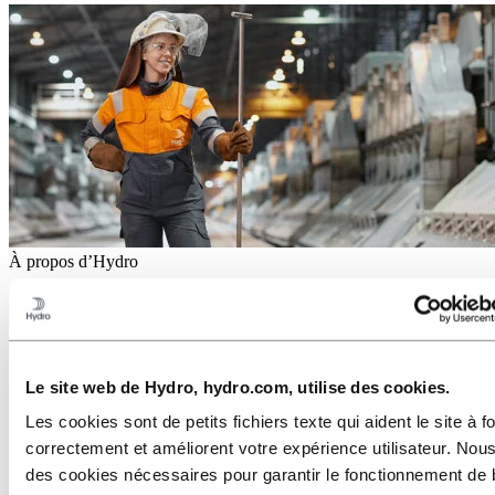
À propos d’Hydro
Hydro est une entreprise leader dans le domaine de l’aluminium et
des énergies renouvelables qui développe des entreprises et des
partenariats pour un avenir plus durable. Elle emploie 32 000
personnes dans plus de 140 sites et 40 pays.
Le site web de Hydro, hydro.com, utilise des cookies.
Accédez à :
Aluminium
Produits
Les cookies sont de petits fichiers texte qui aident le site à f
Nous sommes au service des industries
correctement et améliorent votre expérience utilisateur. Nous
À propos de l'aluminium
des cookies nécessaires pour garantir le fonctionnement de 
Innovation et R&D