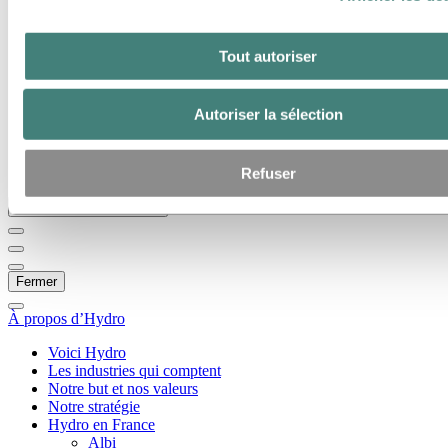
Accédez à :
À propos d’Hydro
Voici Hydro
Tout autoriser
Les industries qui comptent
Notre but et nos valeurs
Notre stratégie
Autoriser la sélection
Hydro en France
Gouvernance d'entreprise
Approvisionnement
Les articles d’Hydro
Refuser
Retour au menu principal
Fermer
À propos d’Hydro
Voici Hydro
Les industries qui comptent
Notre but et nos valeurs
Notre stratégie
Hydro en France
Albi