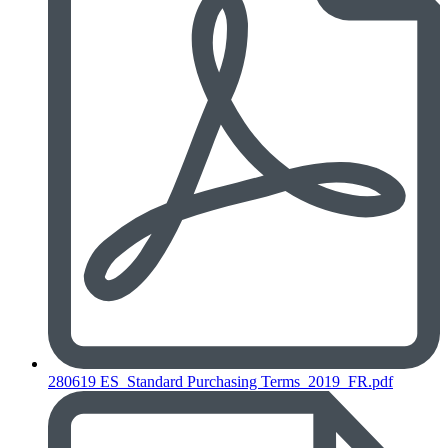
280619 ES_Standard Purchasing Terms_2019_FR.pdf