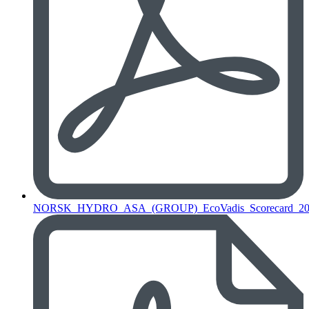
NORSK_HYDRO_ASA_(GROUP)_EcoVadis_Scorecard_202