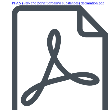
PFAS (Per- and polyfluoroalkyl substances) declaration.pdf