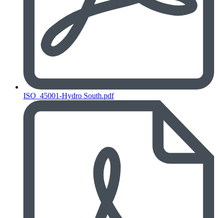
ISO_45001-Hydro South.pdf