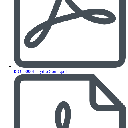
ISO_50001-Hydro South.pdf